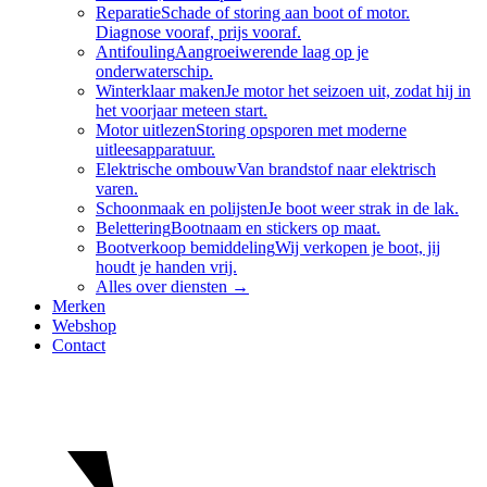
Reparatie
Schade of storing aan boot of motor.
Diagnose vooraf, prijs vooraf.
Antifouling
Aangroeiwerende laag op je
onderwaterschip.
Winterklaar maken
Je motor het seizoen uit, zodat hij in
het voorjaar meteen start.
Motor uitlezen
Storing opsporen met moderne
uitleesapparatuur.
Elektrische ombouw
Van brandstof naar elektrisch
varen.
Schoonmaak en polijsten
Je boot weer strak in de lak.
Belettering
Bootnaam en stickers op maat.
Bootverkoop bemiddeling
Wij verkopen je boot, jij
houdt je handen vrij.
Alles over
diensten
→
Merken
Webshop
Contact