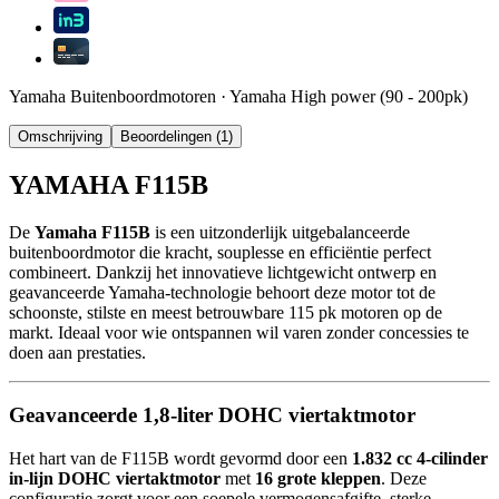
Yamaha Buitenboordmotoren
·
Yamaha High power (90 - 200pk)
Omschrijving
Beoordelingen (1)
YAMAHA F115B
De
Yamaha F115B
is een uitzonderlijk uitgebalanceerde
buitenboordmotor die kracht, souplesse en efficiëntie perfect
combineert. Dankzij het innovatieve lichtgewicht ontwerp en
geavanceerde Yamaha-technologie behoort deze motor tot de
schoonste, stilste en meest betrouwbare 115 pk motoren op de
markt. Ideaal voor wie ontspannen wil varen zonder concessies te
doen aan prestaties.
Geavanceerde 1,8-liter DOHC viertaktmotor
Het hart van de F115B wordt gevormd door een
1.832 cc 4-cilinder
in-lijn DOHC viertaktmotor
met
16 grote kleppen
. Deze
configuratie zorgt voor een soepele vermogensafgifte, sterke