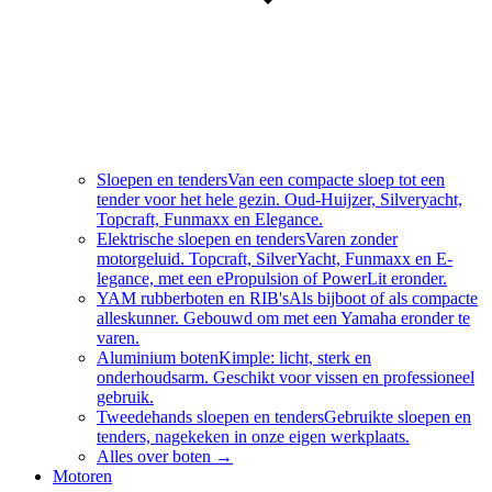
Sloepen en tenders
Van een compacte sloep tot een
tender voor het hele gezin. Oud-Huijzer, Silveryacht,
Topcraft, Funmaxx en Elegance.
Elektrische sloepen en tenders
Varen zonder
motorgeluid. Topcraft, SilverYacht, Funmaxx en E-
legance, met een ePropulsion of PowerLit eronder.
YAM rubberboten en RIB's
Als bijboot of als compacte
alleskunner. Gebouwd om met een Yamaha eronder te
varen.
Aluminium boten
Kimple: licht, sterk en
onderhoudsarm. Geschikt voor vissen en professioneel
gebruik.
Tweedehands sloepen en tenders
Gebruikte sloepen en
tenders, nagekeken in onze eigen werkplaats.
Alles over
boten
→
Motoren