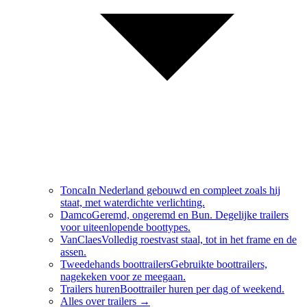
Tonca
In Nederland gebouwd en compleet zoals hij
staat, met waterdichte verlichting.
Damco
Geremd, ongeremd en Bun. Degelijke trailers
voor uiteenlopende boottypes.
VanClaes
Volledig roestvast staal, tot in het frame en de
assen.
Tweedehands boottrailers
Gebruikte boottrailers,
nagekeken voor ze meegaan.
Trailers huren
Boottrailer huren per dag of weekend.
Alles over
trailers
→