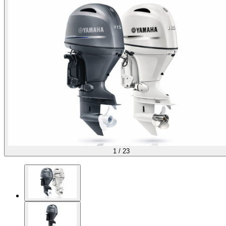
1
/
23