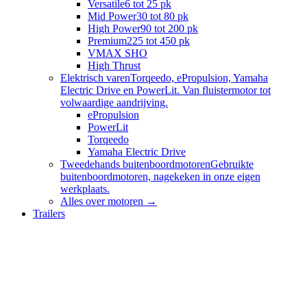
Versatile
6 tot 25 pk
Mid Power
30 tot 80 pk
High Power
90 tot 200 pk
Premium
225 tot 450 pk
VMAX SHO
High Thrust
Elektrisch varen
Torqeedo, ePropulsion, Yamaha
Electric Drive en PowerLit. Van fluistermotor tot
volwaardige aandrijving.
ePropulsion
PowerLit
Torqeedo
Yamaha Electric Drive
Tweedehands buitenboordmotoren
Gebruikte
buitenboordmotoren, nagekeken in onze eigen
werkplaats.
Alles over
motoren
→
Trailers