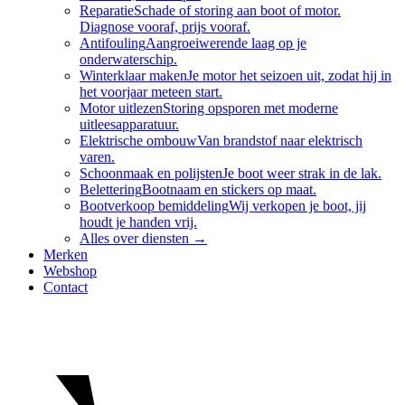
Reparatie
Schade of storing aan boot of motor.
Diagnose vooraf, prijs vooraf.
Antifouling
Aangroeiwerende laag op je
onderwaterschip.
Winterklaar maken
Je motor het seizoen uit, zodat hij in
het voorjaar meteen start.
Motor uitlezen
Storing opsporen met moderne
uitleesapparatuur.
Elektrische ombouw
Van brandstof naar elektrisch
varen.
Schoonmaak en polijsten
Je boot weer strak in de lak.
Belettering
Bootnaam en stickers op maat.
Bootverkoop bemiddeling
Wij verkopen je boot, jij
houdt je handen vrij.
Alles over
diensten
→
Merken
Webshop
Contact