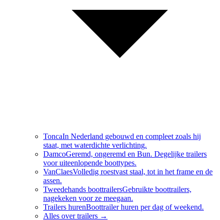
Tonca
In Nederland gebouwd en compleet zoals hij
staat, met waterdichte verlichting.
Damco
Geremd, ongeremd en Bun. Degelijke trailers
voor uiteenlopende boottypes.
VanClaes
Volledig roestvast staal, tot in het frame en de
assen.
Tweedehands boottrailers
Gebruikte boottrailers,
nagekeken voor ze meegaan.
Trailers huren
Boottrailer huren per dag of weekend.
Alles over
trailers
→