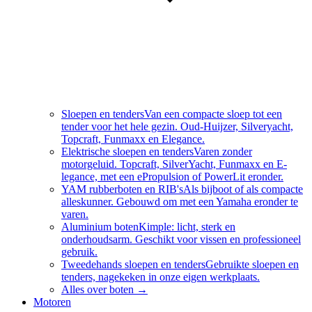
Sloepen en tenders
Van een compacte sloep tot een
tender voor het hele gezin. Oud-Huijzer, Silveryacht,
Topcraft, Funmaxx en Elegance.
Elektrische sloepen en tenders
Varen zonder
motorgeluid. Topcraft, SilverYacht, Funmaxx en E-
legance, met een ePropulsion of PowerLit eronder.
YAM rubberboten en RIB's
Als bijboot of als compacte
alleskunner. Gebouwd om met een Yamaha eronder te
varen.
Aluminium boten
Kimple: licht, sterk en
onderhoudsarm. Geschikt voor vissen en professioneel
gebruik.
Tweedehands sloepen en tenders
Gebruikte sloepen en
tenders, nagekeken in onze eigen werkplaats.
Alles over
boten
→
Motoren