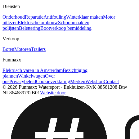
Diensten
Onderhoud
Reparatie
Antifouling
Winterklaar maken
Motor
uitlezen
Elektrische ombouw
Schoonmaak en
polijsten
Belettering
Bootverkoop bemiddeling
Verkoop
Boten
Motoren
Trailers
Funmaxx
Elektrisch varen in Amsterdam
Bezichtiging
plannen
Winkelwagen
Over
ons
Privacybeleid
Cookieverklaring
Merken
Webshop
Contact
© 2026
Funmaxx Watersport
·
Enkhuizen
·
KvK
88561208
·
Btw
NL864689792B01
Website door