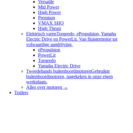
Versatile
Mid Power
High Power
Premium
VMAX SHO
High Thrust
Elektrisch varen
Torqeedo, ePropulsion, Yamaha
Electric Drive en PowerLit. Van fluistermotor tot
volwaardige aandrijving.
ePropulsion
PowerLit
Torqeedo
Yamaha Electric Drive
Tweedehands buitenboordmotoren
Gebruikte
buitenboordmotoren, nagekeken in onze eigen
werkplaats.
Alles over
motoren
→
Trailers