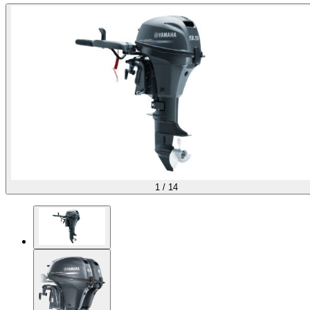
1
/
14