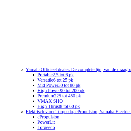
Yamaha
Officieel dealer. De complete lijn, van de draag
Portable
2,5 tot 6 pk
Versatile
6 tot 25 pk
Mid Power
30 tot 80 pk
High Power
90 tot 200 pk
Premium
225 tot 450 pk
VMAX SHO
High Thrust
8 tot 60 pk
Elektrisch varen
Torqeedo, ePropulsion, Yamaha Electric 
ePropulsion
PowerLit
Torqeedo