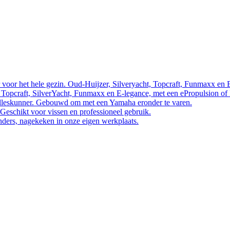
 voor het hele gezin. Oud-Huijzer, Silveryacht, Topcraft, Funmaxx en 
 Topcraft, SilverYacht, Funmaxx en E-legance, met een ePropulsion of
 alleskunner. Gebouwd om met een Yamaha eronder te varen.
 Geschikt voor vissen en professioneel gebruik.
nders, nagekeken in onze eigen werkplaats.