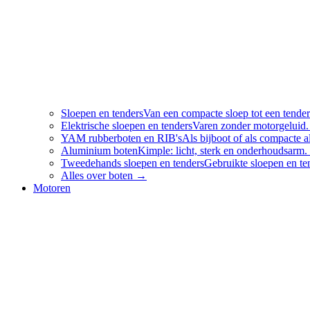
Sloepen en tenders
Van een compacte sloep tot een tender
Elektrische sloepen en tenders
Varen zonder motorgeluid.
YAM rubberboten en RIB's
Als bijboot of als compacte
Aluminium boten
Kimple: licht, sterk en onderhoudsarm.
Tweedehands sloepen en tenders
Gebruikte sloepen en te
Alles over
boten
→
Motoren