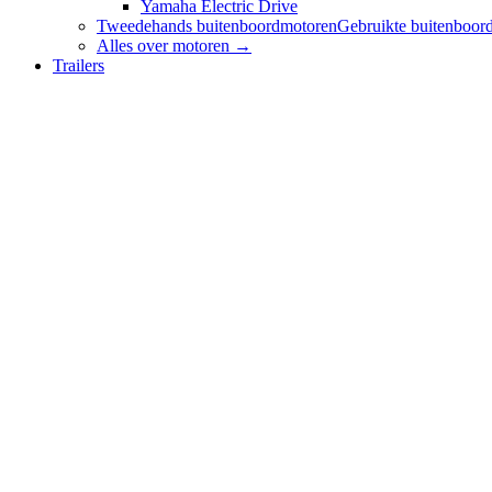
Yamaha Electric Drive
Tweedehands buitenboordmotoren
Gebruikte buitenboord
Alles over
motoren
→
Trailers