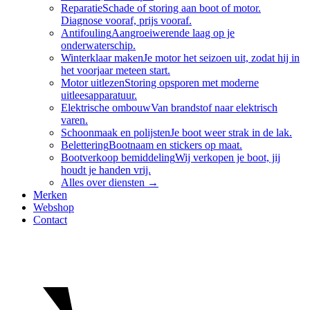
Reparatie
Schade of storing aan boot of motor.
Diagnose vooraf, prijs vooraf.
Antifouling
Aangroeiwerende laag op je
onderwaterschip.
Winterklaar maken
Je motor het seizoen uit, zodat hij in
het voorjaar meteen start.
Motor uitlezen
Storing opsporen met moderne
uitleesapparatuur.
Elektrische ombouw
Van brandstof naar elektrisch
varen.
Schoonmaak en polijsten
Je boot weer strak in de lak.
Belettering
Bootnaam en stickers op maat.
Bootverkoop bemiddeling
Wij verkopen je boot, jij
houdt je handen vrij.
Alles over
diensten
→
Merken
Webshop
Contact