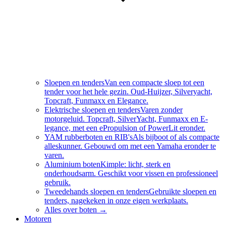
Sloepen en tenders
Van een compacte sloep tot een
tender voor het hele gezin. Oud-Huijzer, Silveryacht,
Topcraft, Funmaxx en Elegance.
Elektrische sloepen en tenders
Varen zonder
motorgeluid. Topcraft, SilverYacht, Funmaxx en E-
legance, met een ePropulsion of PowerLit eronder.
YAM rubberboten en RIB's
Als bijboot of als compacte
alleskunner. Gebouwd om met een Yamaha eronder te
varen.
Aluminium boten
Kimple: licht, sterk en
onderhoudsarm. Geschikt voor vissen en professioneel
gebruik.
Tweedehands sloepen en tenders
Gebruikte sloepen en
tenders, nagekeken in onze eigen werkplaats.
Alles over
boten
→
Motoren