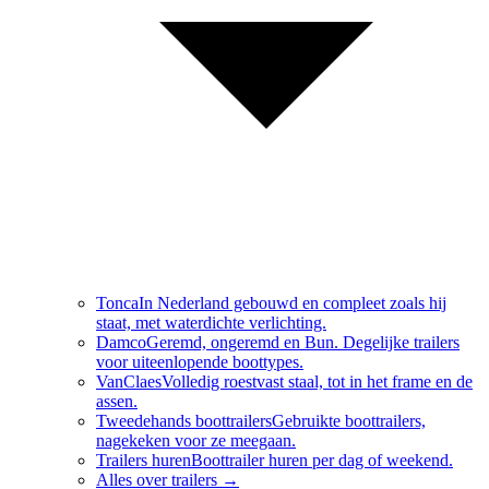
Tonca
In Nederland gebouwd en compleet zoals hij
staat, met waterdichte verlichting.
Damco
Geremd, ongeremd en Bun. Degelijke trailers
voor uiteenlopende boottypes.
VanClaes
Volledig roestvast staal, tot in het frame en de
assen.
Tweedehands boottrailers
Gebruikte boottrailers,
nagekeken voor ze meegaan.
Trailers huren
Boottrailer huren per dag of weekend.
Alles over
trailers
→