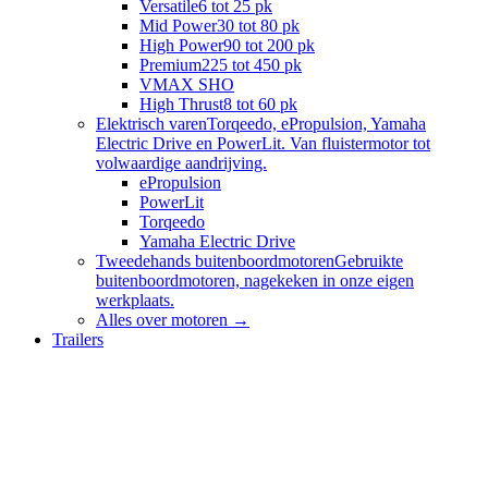
Versatile
6 tot 25 pk
Mid Power
30 tot 80 pk
High Power
90 tot 200 pk
Premium
225 tot 450 pk
VMAX SHO
High Thrust
8 tot 60 pk
Elektrisch varen
Torqeedo, ePropulsion, Yamaha
Electric Drive en PowerLit. Van fluistermotor tot
volwaardige aandrijving.
ePropulsion
PowerLit
Torqeedo
Yamaha Electric Drive
Tweedehands buitenboordmotoren
Gebruikte
buitenboordmotoren, nagekeken in onze eigen
werkplaats.
Alles over
motoren
→
Trailers