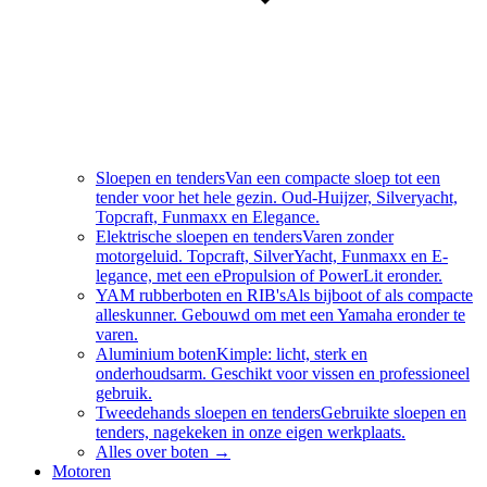
Sloepen en tenders
Van een compacte sloep tot een
tender voor het hele gezin. Oud-Huijzer, Silveryacht,
Topcraft, Funmaxx en Elegance.
Elektrische sloepen en tenders
Varen zonder
motorgeluid. Topcraft, SilverYacht, Funmaxx en E-
legance, met een ePropulsion of PowerLit eronder.
YAM rubberboten en RIB's
Als bijboot of als compacte
alleskunner. Gebouwd om met een Yamaha eronder te
varen.
Aluminium boten
Kimple: licht, sterk en
onderhoudsarm. Geschikt voor vissen en professioneel
gebruik.
Tweedehands sloepen en tenders
Gebruikte sloepen en
tenders, nagekeken in onze eigen werkplaats.
Alles over
boten
→
Motoren