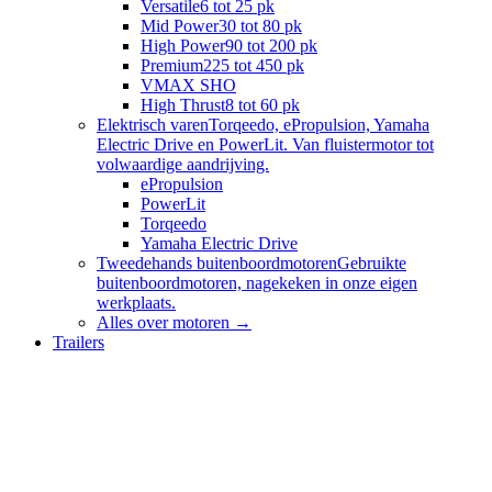
Versatile
6 tot 25 pk
Mid Power
30 tot 80 pk
High Power
90 tot 200 pk
Premium
225 tot 450 pk
VMAX SHO
High Thrust
8 tot 60 pk
Elektrisch varen
Torqeedo, ePropulsion, Yamaha
Electric Drive en PowerLit. Van fluistermotor tot
volwaardige aandrijving.
ePropulsion
PowerLit
Torqeedo
Yamaha Electric Drive
Tweedehands buitenboordmotoren
Gebruikte
buitenboordmotoren, nagekeken in onze eigen
werkplaats.
Alles over
motoren
→
Trailers