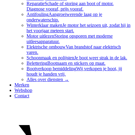
Reparatie
Schade of storing aan boot of motor.
Diagnose vooraf, prijs vooraf.
Antifouling
Aangroeiwerende laag op je
onderwaterschip.
Winterklaar maken
Je motor het seizoen uit, zodat hij in
het voorjaar meteen start.
Motor uitlezen
Storing opsporen met moderne
uitleesapparatuur.
Elektrische ombouw
Van brandstof naar elektrisch
varen.
Schoonmaak en polijsten
Je boot weer strak in de lak.
Belettering
Bootnaam en stickers op maat.
Bootverkoop bemiddeling
Wij verkopen je boot, jij
houdt je handen vrij.
Alles over
diensten
→
Merken
Webshop
Contact