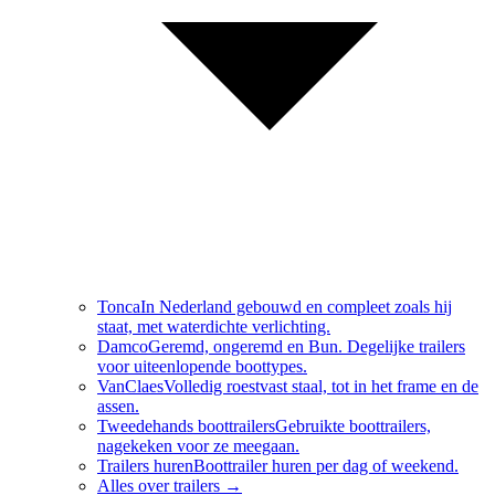
Tonca
In Nederland gebouwd en compleet zoals hij
staat, met waterdichte verlichting.
Damco
Geremd, ongeremd en Bun. Degelijke trailers
voor uiteenlopende boottypes.
VanClaes
Volledig roestvast staal, tot in het frame en de
assen.
Tweedehands boottrailers
Gebruikte boottrailers,
nagekeken voor ze meegaan.
Trailers huren
Boottrailer huren per dag of weekend.
Alles over
trailers
→