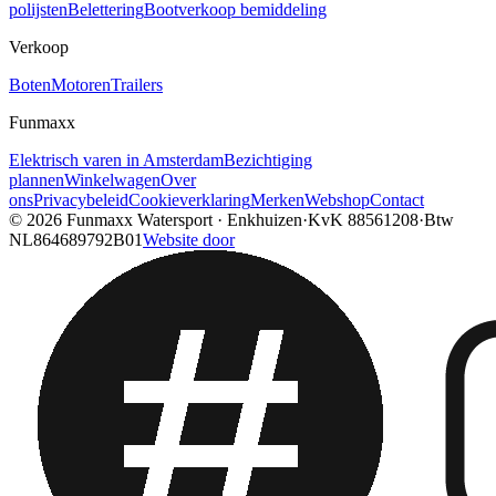
polijsten
Belettering
Bootverkoop bemiddeling
Verkoop
Boten
Motoren
Trailers
Funmaxx
Elektrisch varen in Amsterdam
Bezichtiging
plannen
Winkelwagen
Over
ons
Privacybeleid
Cookieverklaring
Merken
Webshop
Contact
© 2026
Funmaxx Watersport
·
Enkhuizen
·
KvK
88561208
·
Btw
NL864689792B01
Website door