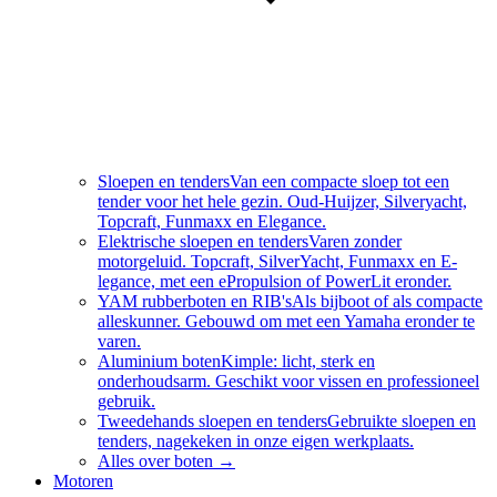
Sloepen en tenders
Van een compacte sloep tot een
tender voor het hele gezin. Oud-Huijzer, Silveryacht,
Topcraft, Funmaxx en Elegance.
Elektrische sloepen en tenders
Varen zonder
motorgeluid. Topcraft, SilverYacht, Funmaxx en E-
legance, met een ePropulsion of PowerLit eronder.
YAM rubberboten en RIB's
Als bijboot of als compacte
alleskunner. Gebouwd om met een Yamaha eronder te
varen.
Aluminium boten
Kimple: licht, sterk en
onderhoudsarm. Geschikt voor vissen en professioneel
gebruik.
Tweedehands sloepen en tenders
Gebruikte sloepen en
tenders, nagekeken in onze eigen werkplaats.
Alles over
boten
→
Motoren