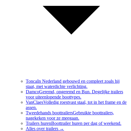
Tonca
In Nederland gebouwd en compleet zoals hij
staat, met waterdichte verlichting.
Damco
Geremd, ongeremd en Bun. Degelijke trailers
voor uiteenlopende boottypes.
VanClaes
Volledig roestvast staal, tot in het frame en de
assen.
Tweedehands boottrailers
Gebruikte boottrailers,
nagekeken voor ze meegaan.
Trailers huren
Boottrailer huren per dag of weekend.
Alles over
trailers
→