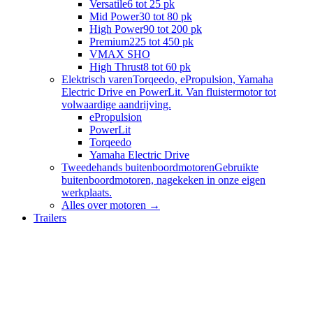
Versatile
6 tot 25 pk
Mid Power
30 tot 80 pk
High Power
90 tot 200 pk
Premium
225 tot 450 pk
VMAX SHO
High Thrust
8 tot 60 pk
Elektrisch varen
Torqeedo, ePropulsion, Yamaha
Electric Drive en PowerLit. Van fluistermotor tot
volwaardige aandrijving.
ePropulsion
PowerLit
Torqeedo
Yamaha Electric Drive
Tweedehands buitenboordmotoren
Gebruikte
buitenboordmotoren, nagekeken in onze eigen
werkplaats.
Alles over
motoren
→
Trailers