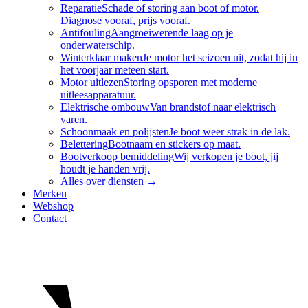
Reparatie
Schade of storing aan boot of motor.
Diagnose vooraf, prijs vooraf.
Antifouling
Aangroeiwerende laag op je
onderwaterschip.
Winterklaar maken
Je motor het seizoen uit, zodat hij in
het voorjaar meteen start.
Motor uitlezen
Storing opsporen met moderne
uitleesapparatuur.
Elektrische ombouw
Van brandstof naar elektrisch
varen.
Schoonmaak en polijsten
Je boot weer strak in de lak.
Belettering
Bootnaam en stickers op maat.
Bootverkoop bemiddeling
Wij verkopen je boot, jij
houdt je handen vrij.
Alles over
diensten
→
Merken
Webshop
Contact