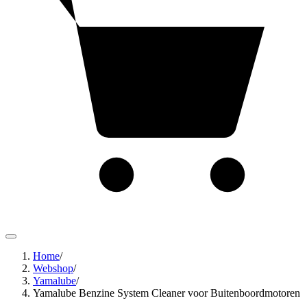
Home
/
Webshop
/
Yamalube
/
Yamalube Benzine System Cleaner voor Buitenboordmotoren