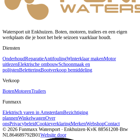
Watersport uit Enkhuizen. Boten, motoren, trailers en een eigen
werkplaats die je boot het hele seizoen vaarklaar houdt.
Diensten
Onderhoud
Reparatie
Antifouling
Winterklaar maken
Motor
uitlezen
Elektrische ombouw
Schoonmaak en
polijsten
Belettering
Bootverkoop bemiddeling
Verkoop
Boten
Motoren
Trailers
Funmaxx
Elektrisch varen in Amsterdam
Bezichtiging
plannen
Winkelwagen
Over
ons
Privacybeleid
Cookieverklaring
Merken
Webshop
Contact
© 2026
Funmaxx Watersport
·
Enkhuizen
·
KvK
88561208
·
Btw
NL864689792B01
Website door