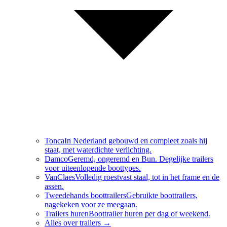
Tonca
In Nederland gebouwd en compleet zoals hij
staat, met waterdichte verlichting.
Damco
Geremd, ongeremd en Bun. Degelijke trailers
voor uiteenlopende boottypes.
VanClaes
Volledig roestvast staal, tot in het frame en de
assen.
Tweedehands boottrailers
Gebruikte boottrailers,
nagekeken voor ze meegaan.
Trailers huren
Boottrailer huren per dag of weekend.
Alles over
trailers
→