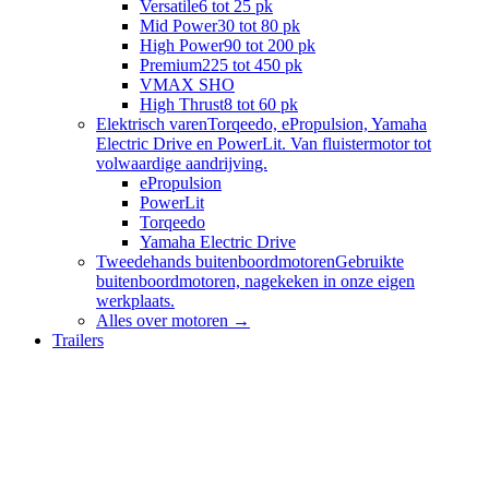
Versatile
6 tot 25 pk
Mid Power
30 tot 80 pk
High Power
90 tot 200 pk
Premium
225 tot 450 pk
VMAX SHO
High Thrust
8 tot 60 pk
Elektrisch varen
Torqeedo, ePropulsion, Yamaha
Electric Drive en PowerLit. Van fluistermotor tot
volwaardige aandrijving.
ePropulsion
PowerLit
Torqeedo
Yamaha Electric Drive
Tweedehands buitenboordmotoren
Gebruikte
buitenboordmotoren, nagekeken in onze eigen
werkplaats.
Alles over
motoren
→
Trailers