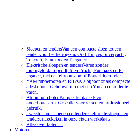
Sloepen en tenders
Van een compacte sloep tot een
tender voor het hele gezin. Oud-Huijzer, Silveryacht,
Topcraft, Funmaxx en Elegance.
Elektrische sloepen en tenders
Varen zonder
motorgeluid. Topcraft, SilverYacht, Funmaxx en E-
legance, met een ePropulsion of PowerLit eronder.
YAM rubberboten en RIB's
Als bijboot of als compacte
alleskunner. Gebouwd om met een Yamaha eronder te
varen.
Aluminium boten
Kimple: licht, sterk en
onderhoudsarm. Geschikt voor vissen en professioneel
gebruik.
Tweedehands sloepen en tenders
Gebruikte sloepen en
tenders, nagekeken in onze eigen werkplaats.
Alles over
boten
→
Motoren