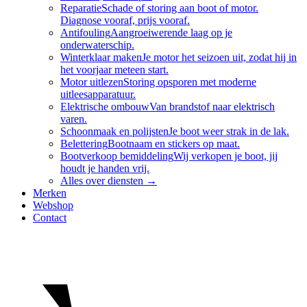
Reparatie
Schade of storing aan boot of motor.
Diagnose vooraf, prijs vooraf.
Antifouling
Aangroeiwerende laag op je
onderwaterschip.
Winterklaar maken
Je motor het seizoen uit, zodat hij in
het voorjaar meteen start.
Motor uitlezen
Storing opsporen met moderne
uitleesapparatuur.
Elektrische ombouw
Van brandstof naar elektrisch
varen.
Schoonmaak en polijsten
Je boot weer strak in de lak.
Belettering
Bootnaam en stickers op maat.
Bootverkoop bemiddeling
Wij verkopen je boot, jij
houdt je handen vrij.
Alles over
diensten
→
Merken
Webshop
Contact