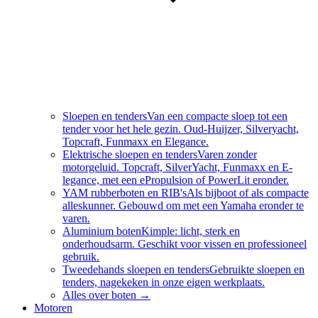
Sloepen en tenders
Van een compacte sloep tot een
tender voor het hele gezin. Oud-Huijzer, Silveryacht,
Topcraft, Funmaxx en Elegance.
Elektrische sloepen en tenders
Varen zonder
motorgeluid. Topcraft, SilverYacht, Funmaxx en E-
legance, met een ePropulsion of PowerLit eronder.
YAM rubberboten en RIB's
Als bijboot of als compacte
alleskunner. Gebouwd om met een Yamaha eronder te
varen.
Aluminium boten
Kimple: licht, sterk en
onderhoudsarm. Geschikt voor vissen en professioneel
gebruik.
Tweedehands sloepen en tenders
Gebruikte sloepen en
tenders, nagekeken in onze eigen werkplaats.
Alles over
boten
→
Motoren