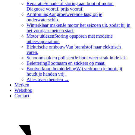
Reparatie
Schade of storing aan boot of motor.
Diagnose vooraf, prijs vooraf.
Antifouling
Aangroeiwerende laag op je
onderwaterschip.
Winterklaar maken
Je motor het seizoen uit, zodat hij in
het voorjaar meteen start.
Motor uitlezen
Storing opsporen met moderne
uitleesapparatuur.
Elektrische ombouw
Van brandstof naar elektrisch
varen.
Schoonmaak en polijsten
Je boot weer strak in de lak.
Belettering
Bootnaam en stickers op maat.
Bootverkoop bemiddeling
Wij verkopen je boot, jij
houdt je handen vrij.
Alles over
diensten
→
Merken
Webshop
Contact