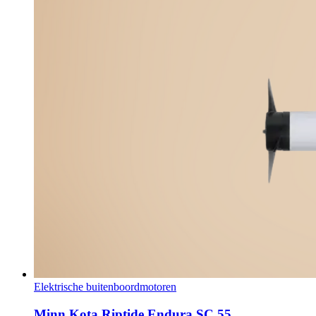
Elektrische buitenboordmotoren
Minn Kota Riptide Endura SC 55