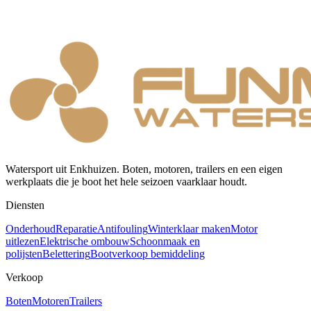
Watersport uit Enkhuizen. Boten, motoren, trailers en een eigen
werkplaats die je boot het hele seizoen vaarklaar houdt.
Diensten
Onderhoud
Reparatie
Antifouling
Winterklaar maken
Motor
uitlezen
Elektrische ombouw
Schoonmaak en
polijsten
Belettering
Bootverkoop bemiddeling
Verkoop
Boten
Motoren
Trailers