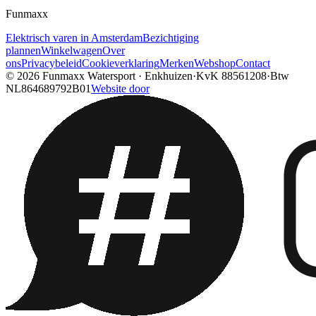
Funmaxx
Elektrisch varen in Amsterdam
Bezichtiging
plannen
Winkelwagen
Over
ons
Privacybeleid
Cookieverklaring
Merken
Webshop
Contact
© 2026
Funmaxx Watersport
·
Enkhuizen
·
KvK
88561208
·
Btw
NL864689792B01
Website door