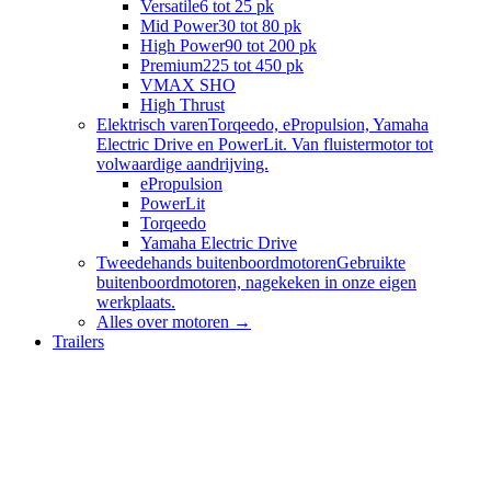
Versatile
6 tot 25 pk
Mid Power
30 tot 80 pk
High Power
90 tot 200 pk
Premium
225 tot 450 pk
VMAX SHO
High Thrust
Elektrisch varen
Torqeedo, ePropulsion, Yamaha
Electric Drive en PowerLit. Van fluistermotor tot
volwaardige aandrijving.
ePropulsion
PowerLit
Torqeedo
Yamaha Electric Drive
Tweedehands buitenboordmotoren
Gebruikte
buitenboordmotoren, nagekeken in onze eigen
werkplaats.
Alles over
motoren
→
Trailers