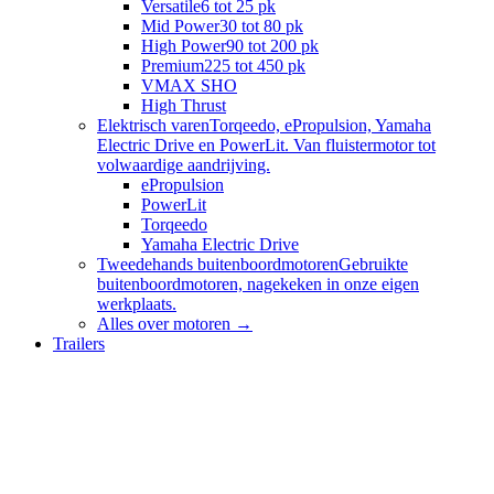
Versatile
6 tot 25 pk
Mid Power
30 tot 80 pk
High Power
90 tot 200 pk
Premium
225 tot 450 pk
VMAX SHO
High Thrust
Elektrisch varen
Torqeedo, ePropulsion, Yamaha
Electric Drive en PowerLit. Van fluistermotor tot
volwaardige aandrijving.
ePropulsion
PowerLit
Torqeedo
Yamaha Electric Drive
Tweedehands buitenboordmotoren
Gebruikte
buitenboordmotoren, nagekeken in onze eigen
werkplaats.
Alles over
motoren
→
Trailers