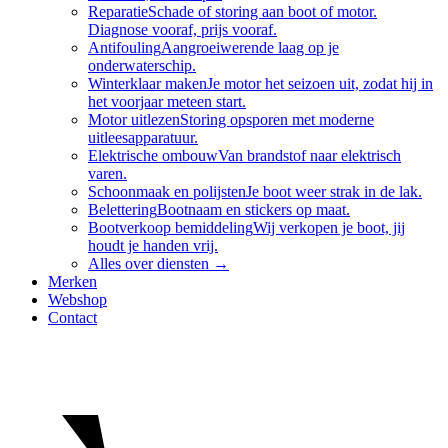
Reparatie
Schade of storing aan boot of motor.
Diagnose vooraf, prijs vooraf.
Antifouling
Aangroeiwerende laag op je
onderwaterschip.
Winterklaar maken
Je motor het seizoen uit, zodat hij in
het voorjaar meteen start.
Motor uitlezen
Storing opsporen met moderne
uitleesapparatuur.
Elektrische ombouw
Van brandstof naar elektrisch
varen.
Schoonmaak en polijsten
Je boot weer strak in de lak.
Belettering
Bootnaam en stickers op maat.
Bootverkoop bemiddeling
Wij verkopen je boot, jij
houdt je handen vrij.
Alles over
diensten
→
Merken
Webshop
Contact