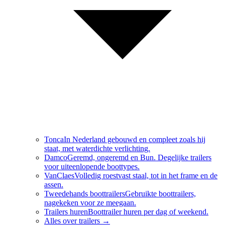
Tonca
In Nederland gebouwd en compleet zoals hij
staat, met waterdichte verlichting.
Damco
Geremd, ongeremd en Bun. Degelijke trailers
voor uiteenlopende boottypes.
VanClaes
Volledig roestvast staal, tot in het frame en de
assen.
Tweedehands boottrailers
Gebruikte boottrailers,
nagekeken voor ze meegaan.
Trailers huren
Boottrailer huren per dag of weekend.
Alles over
trailers
→