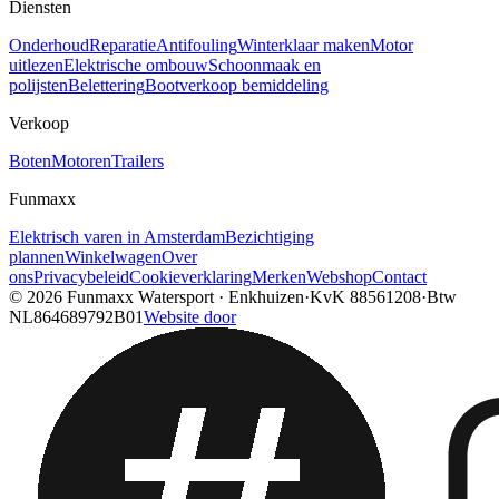
Diensten
Onderhoud
Reparatie
Antifouling
Winterklaar maken
Motor
uitlezen
Elektrische ombouw
Schoonmaak en
polijsten
Belettering
Bootverkoop bemiddeling
Verkoop
Boten
Motoren
Trailers
Funmaxx
Elektrisch varen in Amsterdam
Bezichtiging
plannen
Winkelwagen
Over
ons
Privacybeleid
Cookieverklaring
Merken
Webshop
Contact
© 2026
Funmaxx Watersport
·
Enkhuizen
·
KvK
88561208
·
Btw
NL864689792B01
Website door