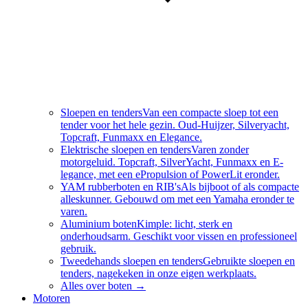
Sloepen en tenders
Van een compacte sloep tot een
tender voor het hele gezin. Oud-Huijzer, Silveryacht,
Topcraft, Funmaxx en Elegance.
Elektrische sloepen en tenders
Varen zonder
motorgeluid. Topcraft, SilverYacht, Funmaxx en E-
legance, met een ePropulsion of PowerLit eronder.
YAM rubberboten en RIB's
Als bijboot of als compacte
alleskunner. Gebouwd om met een Yamaha eronder te
varen.
Aluminium boten
Kimple: licht, sterk en
onderhoudsarm. Geschikt voor vissen en professioneel
gebruik.
Tweedehands sloepen en tenders
Gebruikte sloepen en
tenders, nagekeken in onze eigen werkplaats.
Alles over
boten
→
Motoren