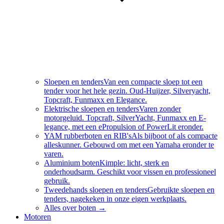
Sloepen en tenders
Van een compacte sloep tot een
tender voor het hele gezin. Oud-Huijzer, Silveryacht,
Topcraft, Funmaxx en Elegance.
Elektrische sloepen en tenders
Varen zonder
motorgeluid. Topcraft, SilverYacht, Funmaxx en E-
legance, met een ePropulsion of PowerLit eronder.
YAM rubberboten en RIB's
Als bijboot of als compacte
alleskunner. Gebouwd om met een Yamaha eronder te
varen.
Aluminium boten
Kimple: licht, sterk en
onderhoudsarm. Geschikt voor vissen en professioneel
gebruik.
Tweedehands sloepen en tenders
Gebruikte sloepen en
tenders, nagekeken in onze eigen werkplaats.
Alles over
boten
→
Motoren