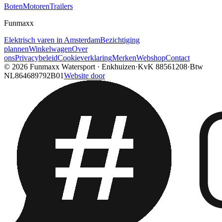
Boten
Motoren
Trailers
Funmaxx
Elektrisch varen in Amsterdam
Bezichtiging
plannen
Winkelwagen
Over
ons
Privacybeleid
Cookieverklaring
Merken
Webshop
Contact
© 2026
Funmaxx Watersport
·
Enkhuizen
·
KvK
88561208
·
Btw
NL864689792B01
Website door