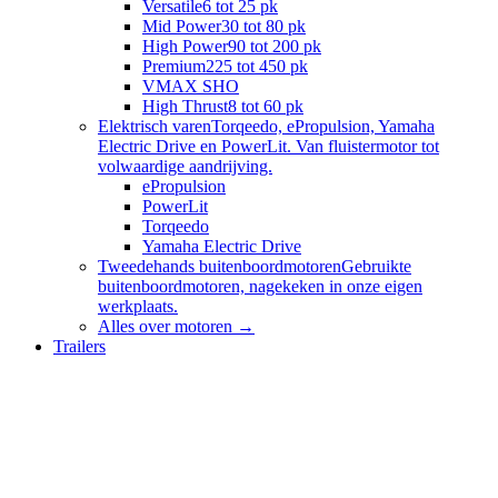
Versatile
6 tot 25 pk
Mid Power
30 tot 80 pk
High Power
90 tot 200 pk
Premium
225 tot 450 pk
VMAX SHO
High Thrust
8 tot 60 pk
Elektrisch varen
Torqeedo, ePropulsion, Yamaha
Electric Drive en PowerLit. Van fluistermotor tot
volwaardige aandrijving.
ePropulsion
PowerLit
Torqeedo
Yamaha Electric Drive
Tweedehands buitenboordmotoren
Gebruikte
buitenboordmotoren, nagekeken in onze eigen
werkplaats.
Alles over
motoren
→
Trailers