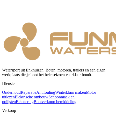
Watersport uit Enkhuizen. Boten, motoren, trailers en een eigen
werkplaats die je boot het hele seizoen vaarklaar houdt.
Diensten
Onderhoud
Reparatie
Antifouling
Winterklaar maken
Motor
uitlezen
Elektrische ombouw
Schoonmaak en
polijsten
Belettering
Bootverkoop bemiddeling
Verkoop