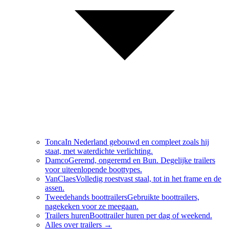
Tonca
In Nederland gebouwd en compleet zoals hij
staat, met waterdichte verlichting.
Damco
Geremd, ongeremd en Bun. Degelijke trailers
voor uiteenlopende boottypes.
VanClaes
Volledig roestvast staal, tot in het frame en de
assen.
Tweedehands boottrailers
Gebruikte boottrailers,
nagekeken voor ze meegaan.
Trailers huren
Boottrailer huren per dag of weekend.
Alles over
trailers
→