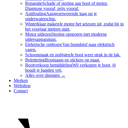
Reparatie
Schade of storing aan boot of motor.
Diagnose vooraf, prijs vooraf.
Antifouling
Aangroeiwerende laag op je
onderwaterschip.
Winterklaar maken
Je motor het seizoen uit, zodat hij in
het voorjaar meteen start.
Motor uitlezen
Storing opsporen met moderne
uitleesapparatuur.
Elektrische ombouw
Van brandstof naar elektrisch
varen.
Schoonmaak en polijsten
Je boot weer strak in de lak.
Belettering
Bootnaam en stickers op maat.
Bootverkoop bemiddeling
Wij verkopen je boot, jij
houdt je handen vrij.
Alles over
diensten
→
Merken
Webshop
Contact