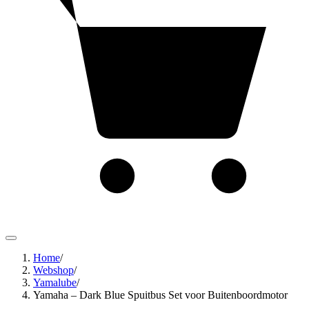
Home
/
Webshop
/
Yamalube
/
Yamaha – Dark Blue Spuitbus Set voor Buitenboordmotor