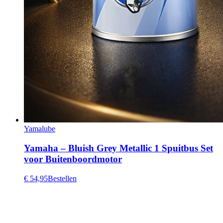
Yamalube
Yamaha – Bluish Grey Metallic 1 Spuitbus Set
voor Buitenboordmotor
€ 54,95
Bestellen