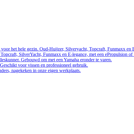
 voor het hele gezin. Oud-Huijzer, Silveryacht, Topcraft, Funmaxx en 
 Topcraft, SilverYacht, Funmaxx en E-legance, met een ePropulsion of
 alleskunner. Gebouwd om met een Yamaha eronder te varen.
 Geschikt voor vissen en professioneel gebruik.
nders, nagekeken in onze eigen werkplaats.