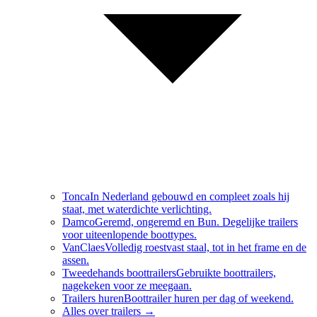
Tonca
In Nederland gebouwd en compleet zoals hij
staat, met waterdichte verlichting.
Damco
Geremd, ongeremd en Bun. Degelijke trailers
voor uiteenlopende boottypes.
VanClaes
Volledig roestvast staal, tot in het frame en de
assen.
Tweedehands boottrailers
Gebruikte boottrailers,
nagekeken voor ze meegaan.
Trailers huren
Boottrailer huren per dag of weekend.
Alles over
trailers
→