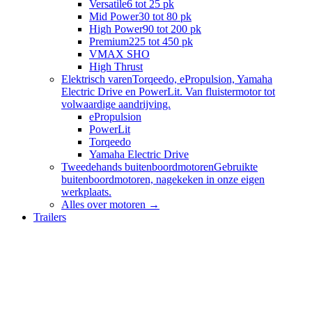
Versatile
6 tot 25 pk
Mid Power
30 tot 80 pk
High Power
90 tot 200 pk
Premium
225 tot 450 pk
VMAX SHO
High Thrust
Elektrisch varen
Torqeedo, ePropulsion, Yamaha
Electric Drive en PowerLit. Van fluistermotor tot
volwaardige aandrijving.
ePropulsion
PowerLit
Torqeedo
Yamaha Electric Drive
Tweedehands buitenboordmotoren
Gebruikte
buitenboordmotoren, nagekeken in onze eigen
werkplaats.
Alles over
motoren
→
Trailers