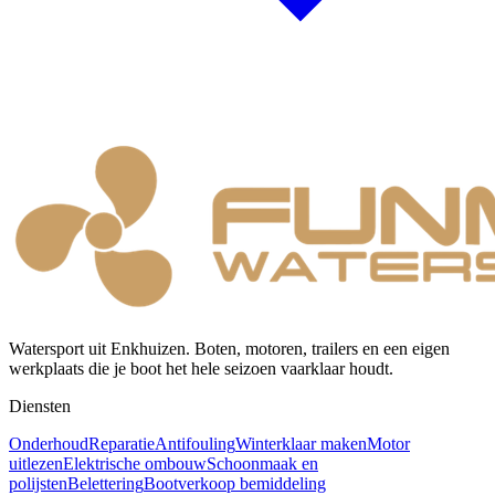
Watersport uit Enkhuizen. Boten, motoren, trailers en een eigen
werkplaats die je boot het hele seizoen vaarklaar houdt.
Diensten
Onderhoud
Reparatie
Antifouling
Winterklaar maken
Motor
uitlezen
Elektrische ombouw
Schoonmaak en
polijsten
Belettering
Bootverkoop bemiddeling