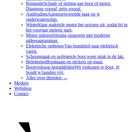
Reparatie
Schade of storing aan boot of motor.
Diagnose vooraf, prijs vooraf.
Antifouling
Aangroeiwerende laag op je
onderwaterschip.
Winterklaar maken
Je motor het seizoen uit, zodat hij in
het voorjaar meteen start.
Motor uitlezen
Storing opsporen met moderne
uitleesapparatuur.
Elektrische ombouw
Van brandstof naar elektrisch
varen.
Schoonmaak en polijsten
Je boot weer strak in de lak.
Belettering
Bootnaam en stickers op maat.
Bootverkoop bemiddeling
Wij verkopen je boot, jij
houdt je handen vrij.
Alles over
diensten
→
Merken
Webshop
Contact