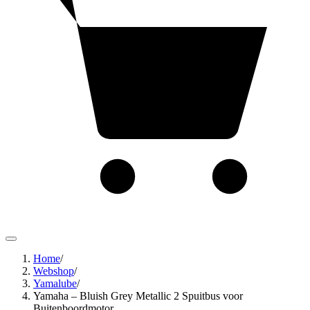
Home
/
Webshop
/
Yamalube
/
Yamaha – Bluish Grey Metallic 2 Spuitbus voor
Buitenboordmotor