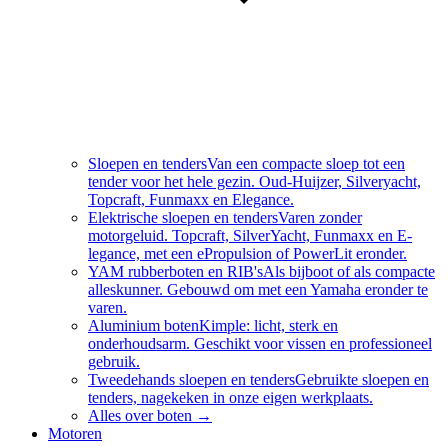
Sloepen en tenders
Van een compacte sloep tot een
tender voor het hele gezin. Oud-Huijzer, Silveryacht,
Topcraft, Funmaxx en Elegance.
Elektrische sloepen en tenders
Varen zonder
motorgeluid. Topcraft, SilverYacht, Funmaxx en E-
legance, met een ePropulsion of PowerLit eronder.
YAM rubberboten en RIB's
Als bijboot of als compacte
alleskunner. Gebouwd om met een Yamaha eronder te
varen.
Aluminium boten
Kimple: licht, sterk en
onderhoudsarm. Geschikt voor vissen en professioneel
gebruik.
Tweedehands sloepen en tenders
Gebruikte sloepen en
tenders, nagekeken in onze eigen werkplaats.
Alles over
boten
→
Motoren