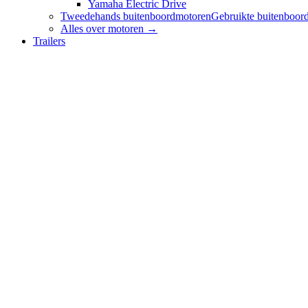
Yamaha Electric Drive
Tweedehands buitenboordmotoren
Gebruikte buitenboord
Alles over
motoren
→
Trailers