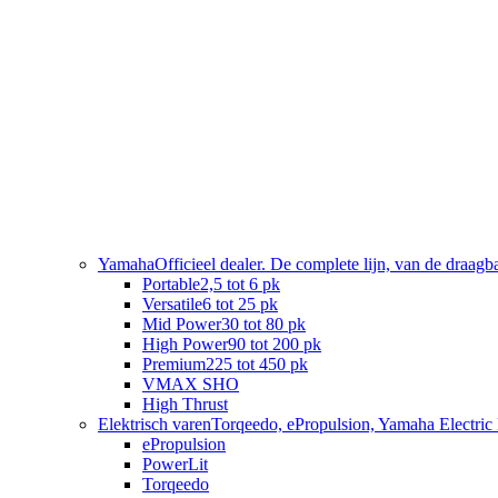
Yamaha
Officieel dealer. De complete lijn, van de draag
Portable
2,5 tot 6 pk
Versatile
6 tot 25 pk
Mid Power
30 tot 80 pk
High Power
90 tot 200 pk
Premium
225 tot 450 pk
VMAX SHO
High Thrust
Elektrisch varen
Torqeedo, ePropulsion, Yamaha Electric 
ePropulsion
PowerLit
Torqeedo