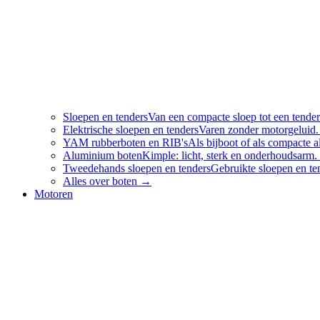
Sloepen en tenders
Van een compacte sloep tot een tender
Elektrische sloepen en tenders
Varen zonder motorgeluid.
YAM rubberboten en RIB's
Als bijboot of als compacte
Aluminium boten
Kimple: licht, sterk en onderhoudsarm.
Tweedehands sloepen en tenders
Gebruikte sloepen en te
Alles over
boten
→
Motoren