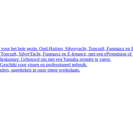
 voor het hele gezin. Oud-Huijzer, Silveryacht, Topcraft, Funmaxx en 
 Topcraft, SilverYacht, Funmaxx en E-legance, met een ePropulsion of
 alleskunner. Gebouwd om met een Yamaha eronder te varen.
 Geschikt voor vissen en professioneel gebruik.
nders, nagekeken in onze eigen werkplaats.