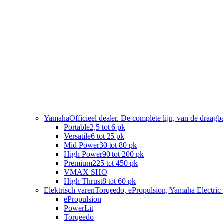
Yamaha
Officieel dealer. De complete lijn, van de draag
Portable
2,5 tot 6 pk
Versatile
6 tot 25 pk
Mid Power
30 tot 80 pk
High Power
90 tot 200 pk
Premium
225 tot 450 pk
VMAX SHO
High Thrust
8 tot 60 pk
Elektrisch varen
Torqeedo, ePropulsion, Yamaha Electric 
ePropulsion
PowerLit
Torqeedo