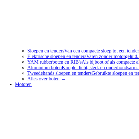
Sloepen en tenders
Van een compacte sloep tot een tender
Elektrische sloepen en tenders
Varen zonder motorgeluid.
YAM rubberboten en RIB's
Als bijboot of als compacte
Aluminium boten
Kimple: licht, sterk en onderhoudsarm.
Tweedehands sloepen en tenders
Gebruikte sloepen en te
Alles over
boten
→
Motoren