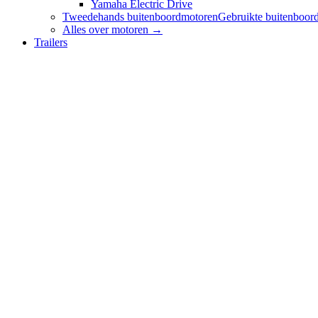
Yamaha Electric Drive
Tweedehands buitenboordmotoren
Gebruikte buitenboord
Alles over
motoren
→
Trailers