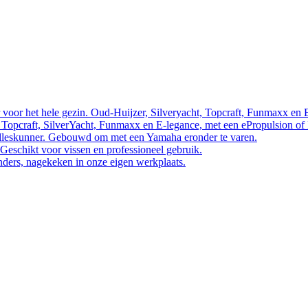
 voor het hele gezin. Oud-Huijzer, Silveryacht, Topcraft, Funmaxx en 
 Topcraft, SilverYacht, Funmaxx en E-legance, met een ePropulsion of
 alleskunner. Gebouwd om met een Yamaha eronder te varen.
 Geschikt voor vissen en professioneel gebruik.
nders, nagekeken in onze eigen werkplaats.