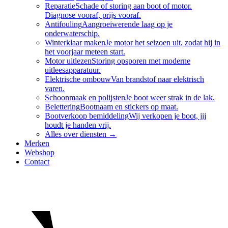
Reparatie
Schade of storing aan boot of motor.
Diagnose vooraf, prijs vooraf.
Antifouling
Aangroeiwerende laag op je
onderwaterschip.
Winterklaar maken
Je motor het seizoen uit, zodat hij in
het voorjaar meteen start.
Motor uitlezen
Storing opsporen met moderne
uitleesapparatuur.
Elektrische ombouw
Van brandstof naar elektrisch
varen.
Schoonmaak en polijsten
Je boot weer strak in de lak.
Belettering
Bootnaam en stickers op maat.
Bootverkoop bemiddeling
Wij verkopen je boot, jij
houdt je handen vrij.
Alles over
diensten
→
Merken
Webshop
Contact