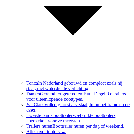
Tonca
In Nederland gebouwd en compleet zoals hij
staat, met waterdichte verlichting.
Damco
Geremd, ongeremd en Bun. Degelijke trailers
voor uiteenlopende boottypes.
VanClaes
Volledig roestvast staal, tot in het frame en de
assen.
Tweedehands boottrailers
Gebruikte boottrailers,
nagekeken voor ze meegaan.
Trailers huren
Boottrailer huren per dag of weekend.
Alles over
trailers
→