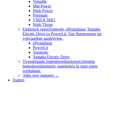
Versatile
Mid Power
High Power
Premium
VMAX SHO
High Thrust
Elektrisch varen
Torqeedo, ePropulsion, Yamaha
Electric Drive en PowerLit. Van fluistermotor tot
volwaardige aandrijving.
ePropulsion
PowerLit
Torqeedo
Yamaha Electric Drive
Tweedehands buitenboordmotoren
Gebruikte
buitenboordmotoren, nagekeken in onze eigen
werkplaats.
Alles over
motoren
→
Trailers