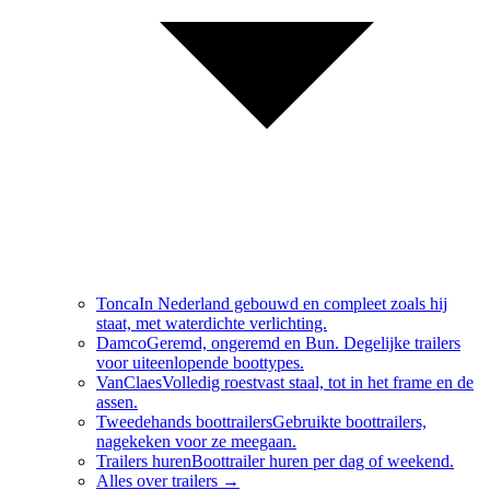
Tonca
In Nederland gebouwd en compleet zoals hij
staat, met waterdichte verlichting.
Damco
Geremd, ongeremd en Bun. Degelijke trailers
voor uiteenlopende boottypes.
VanClaes
Volledig roestvast staal, tot in het frame en de
assen.
Tweedehands boottrailers
Gebruikte boottrailers,
nagekeken voor ze meegaan.
Trailers huren
Boottrailer huren per dag of weekend.
Alles over
trailers
→