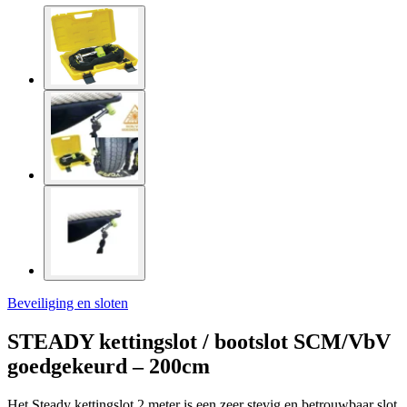
Beveiliging en sloten
STEADY kettingslot / bootslot SCM/VbV
goedgekeurd – 200cm
Het Steady kettingslot 2 meter is een zeer stevig en betrouwbaar slot