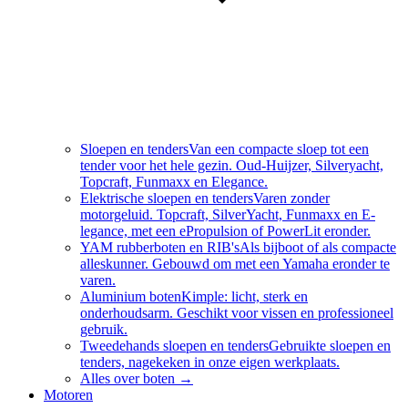
Sloepen en tenders
Van een compacte sloep tot een
tender voor het hele gezin. Oud-Huijzer, Silveryacht,
Topcraft, Funmaxx en Elegance.
Elektrische sloepen en tenders
Varen zonder
motorgeluid. Topcraft, SilverYacht, Funmaxx en E-
legance, met een ePropulsion of PowerLit eronder.
YAM rubberboten en RIB's
Als bijboot of als compacte
alleskunner. Gebouwd om met een Yamaha eronder te
varen.
Aluminium boten
Kimple: licht, sterk en
onderhoudsarm. Geschikt voor vissen en professioneel
gebruik.
Tweedehands sloepen en tenders
Gebruikte sloepen en
tenders, nagekeken in onze eigen werkplaats.
Alles over
boten
→
Motoren