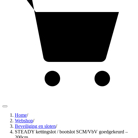
Home
/
Webshop
/
Beveiliging en sloten
/
STEADY kettingslot / bootslot SCM/VbV goedgekeurd –
200cm