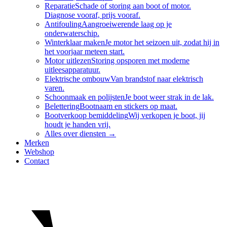
Reparatie
Schade of storing aan boot of motor.
Diagnose vooraf, prijs vooraf.
Antifouling
Aangroeiwerende laag op je
onderwaterschip.
Winterklaar maken
Je motor het seizoen uit, zodat hij in
het voorjaar meteen start.
Motor uitlezen
Storing opsporen met moderne
uitleesapparatuur.
Elektrische ombouw
Van brandstof naar elektrisch
varen.
Schoonmaak en polijsten
Je boot weer strak in de lak.
Belettering
Bootnaam en stickers op maat.
Bootverkoop bemiddeling
Wij verkopen je boot, jij
houdt je handen vrij.
Alles over
diensten
→
Merken
Webshop
Contact