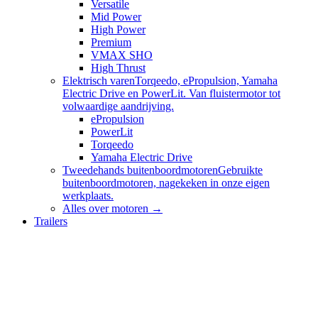
Versatile
Mid Power
High Power
Premium
VMAX SHO
High Thrust
Elektrisch varen
Torqeedo, ePropulsion, Yamaha
Electric Drive en PowerLit. Van fluistermotor tot
volwaardige aandrijving.
ePropulsion
PowerLit
Torqeedo
Yamaha Electric Drive
Tweedehands buitenboordmotoren
Gebruikte
buitenboordmotoren, nagekeken in onze eigen
werkplaats.
Alles over
motoren
→
Trailers