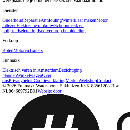
werkplaats die je boot het hele seizoen vaarklaar houdt.
Diensten
Onderhoud
Reparatie
Antifouling
Winterklaar maken
Motor
uitlezen
Elektrische ombouw
Schoonmaak en
polijsten
Belettering
Bootverkoop bemiddeling
Verkoop
Boten
Motoren
Trailers
Funmaxx
Elektrisch varen in Amsterdam
Bezichtiging
plannen
Winkelwagen
Over
ons
Privacybeleid
Cookieverklaring
Merken
Webshop
Contact
© 2026
Funmaxx Watersport
·
Enkhuizen
·
KvK
88561208
·
Btw
NL864689792B01
Website door