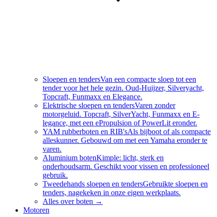
Sloepen en tenders
Van een compacte sloep tot een
tender voor het hele gezin. Oud-Huijzer, Silveryacht,
Topcraft, Funmaxx en Elegance.
Elektrische sloepen en tenders
Varen zonder
motorgeluid. Topcraft, SilverYacht, Funmaxx en E-
legance, met een ePropulsion of PowerLit eronder.
YAM rubberboten en RIB's
Als bijboot of als compacte
alleskunner. Gebouwd om met een Yamaha eronder te
varen.
Aluminium boten
Kimple: licht, sterk en
onderhoudsarm. Geschikt voor vissen en professioneel
gebruik.
Tweedehands sloepen en tenders
Gebruikte sloepen en
tenders, nagekeken in onze eigen werkplaats.
Alles over
boten
→
Motoren