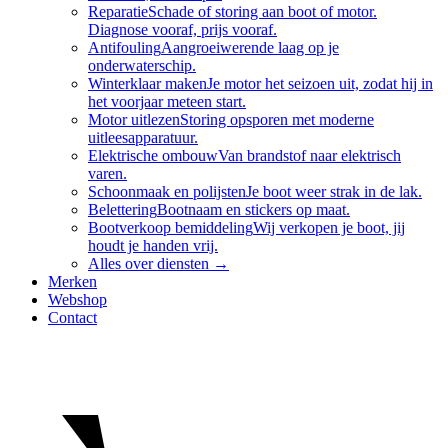
Reparatie
Schade of storing aan boot of motor.
Diagnose vooraf, prijs vooraf.
Antifouling
Aangroeiwerende laag op je
onderwaterschip.
Winterklaar maken
Je motor het seizoen uit, zodat hij in
het voorjaar meteen start.
Motor uitlezen
Storing opsporen met moderne
uitleesapparatuur.
Elektrische ombouw
Van brandstof naar elektrisch
varen.
Schoonmaak en polijsten
Je boot weer strak in de lak.
Belettering
Bootnaam en stickers op maat.
Bootverkoop bemiddeling
Wij verkopen je boot, jij
houdt je handen vrij.
Alles over
diensten
→
Merken
Webshop
Contact