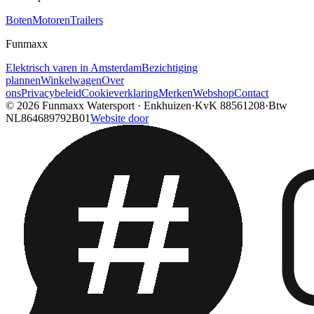
Boten
Motoren
Trailers
Funmaxx
Elektrisch varen in Amsterdam
Bezichtiging
plannen
Winkelwagen
Over
ons
Privacybeleid
Cookieverklaring
Merken
Webshop
Contact
© 2026
Funmaxx Watersport
·
Enkhuizen
·
KvK
88561208
·
Btw
NL864689792B01
Website door