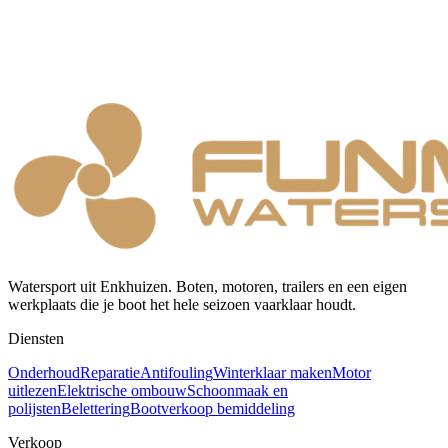
Watersport uit Enkhuizen. Boten, motoren, trailers en een eigen
werkplaats die je boot het hele seizoen vaarklaar houdt.
Diensten
Onderhoud
Reparatie
Antifouling
Winterklaar maken
Motor
uitlezen
Elektrische ombouw
Schoonmaak en
polijsten
Belettering
Bootverkoop bemiddeling
Verkoop