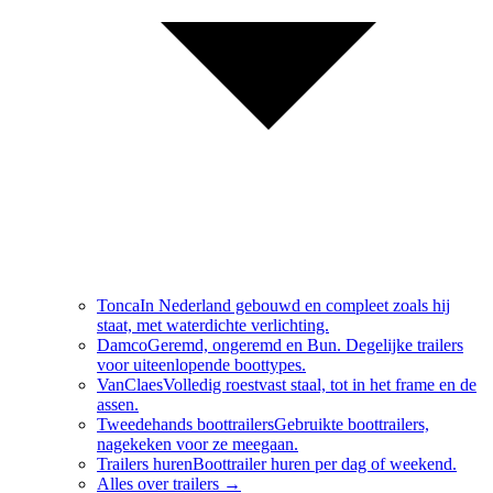
Tonca
In Nederland gebouwd en compleet zoals hij
staat, met waterdichte verlichting.
Damco
Geremd, ongeremd en Bun. Degelijke trailers
voor uiteenlopende boottypes.
VanClaes
Volledig roestvast staal, tot in het frame en de
assen.
Tweedehands boottrailers
Gebruikte boottrailers,
nagekeken voor ze meegaan.
Trailers huren
Boottrailer huren per dag of weekend.
Alles over
trailers
→