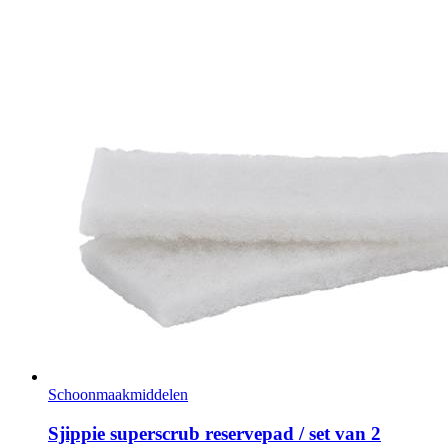
Schoonmaakmiddelen
Sjippie superscrub reservepad / set van 2