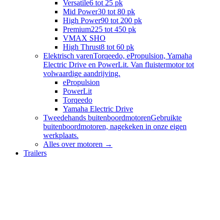
Versatile
6 tot 25 pk
Mid Power
30 tot 80 pk
High Power
90 tot 200 pk
Premium
225 tot 450 pk
VMAX SHO
High Thrust
8 tot 60 pk
Elektrisch varen
Torqeedo, ePropulsion, Yamaha
Electric Drive en PowerLit. Van fluistermotor tot
volwaardige aandrijving.
ePropulsion
PowerLit
Torqeedo
Yamaha Electric Drive
Tweedehands buitenboordmotoren
Gebruikte
buitenboordmotoren, nagekeken in onze eigen
werkplaats.
Alles over
motoren
→
Trailers