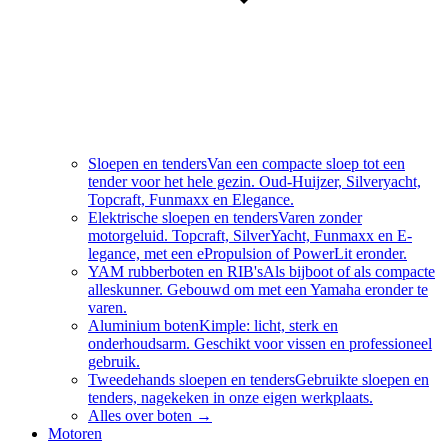
Sloepen en tenders
Van een compacte sloep tot een
tender voor het hele gezin. Oud-Huijzer, Silveryacht,
Topcraft, Funmaxx en Elegance.
Elektrische sloepen en tenders
Varen zonder
motorgeluid. Topcraft, SilverYacht, Funmaxx en E-
legance, met een ePropulsion of PowerLit eronder.
YAM rubberboten en RIB's
Als bijboot of als compacte
alleskunner. Gebouwd om met een Yamaha eronder te
varen.
Aluminium boten
Kimple: licht, sterk en
onderhoudsarm. Geschikt voor vissen en professioneel
gebruik.
Tweedehands sloepen en tenders
Gebruikte sloepen en
tenders, nagekeken in onze eigen werkplaats.
Alles over
boten
→
Motoren