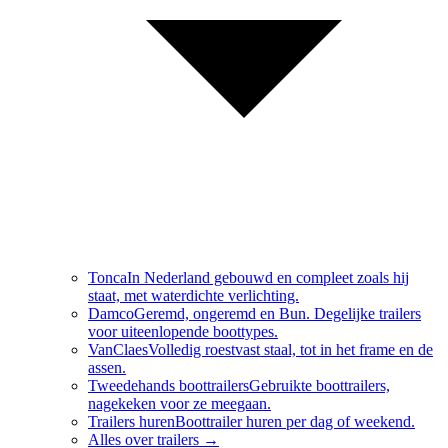
Tonca
In Nederland gebouwd en compleet zoals hij
staat, met waterdichte verlichting.
Damco
Geremd, ongeremd en Bun. Degelijke trailers
voor uiteenlopende boottypes.
VanClaes
Volledig roestvast staal, tot in het frame en de
assen.
Tweedehands boottrailers
Gebruikte boottrailers,
nagekeken voor ze meegaan.
Trailers huren
Boottrailer huren per dag of weekend.
Alles over
trailers
→