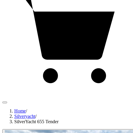
Home
/
Silveryacht
/
SilverYacht 655 Tender