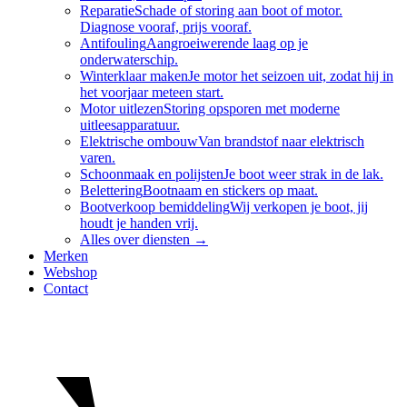
Reparatie
Schade of storing aan boot of motor.
Diagnose vooraf, prijs vooraf.
Antifouling
Aangroeiwerende laag op je
onderwaterschip.
Winterklaar maken
Je motor het seizoen uit, zodat hij in
het voorjaar meteen start.
Motor uitlezen
Storing opsporen met moderne
uitleesapparatuur.
Elektrische ombouw
Van brandstof naar elektrisch
varen.
Schoonmaak en polijsten
Je boot weer strak in de lak.
Belettering
Bootnaam en stickers op maat.
Bootverkoop bemiddeling
Wij verkopen je boot, jij
houdt je handen vrij.
Alles over
diensten
→
Merken
Webshop
Contact