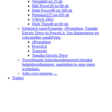
Versatile
6 tot 25 pk
Mid Power
30 tot 80 pk
High Power
90 tot 200 pk
Premium
225 tot 450 pk
VMAX SHO
High Thrust
8 tot 60 pk
Elektrisch varen
Torqeedo, ePropulsion, Yamaha
Electric Drive en PowerLit. Van fluistermotor tot
volwaardige aandrijving.
ePropulsion
PowerLit
Torqeedo
Yamaha Electric Drive
Tweedehands buitenboordmotoren
Gebruikte
buitenboordmotoren, nagekeken in onze eigen
werkplaats.
Alles over
motoren
→
Trailers