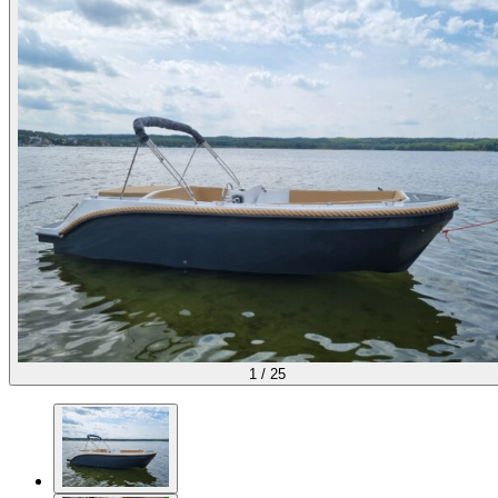
1
/
25