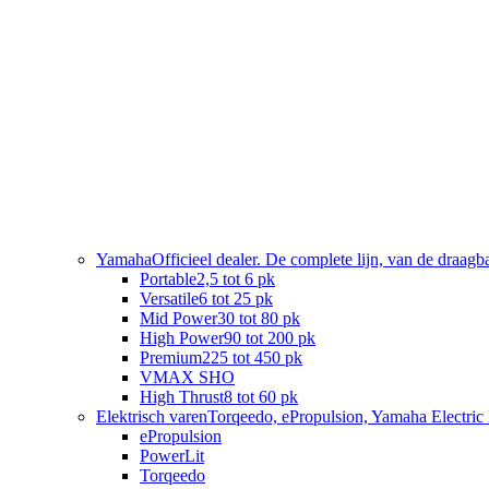
Yamaha
Officieel dealer. De complete lijn, van de draag
Portable
2,5 tot 6 pk
Versatile
6 tot 25 pk
Mid Power
30 tot 80 pk
High Power
90 tot 200 pk
Premium
225 tot 450 pk
VMAX SHO
High Thrust
8 tot 60 pk
Elektrisch varen
Torqeedo, ePropulsion, Yamaha Electric 
ePropulsion
PowerLit
Torqeedo