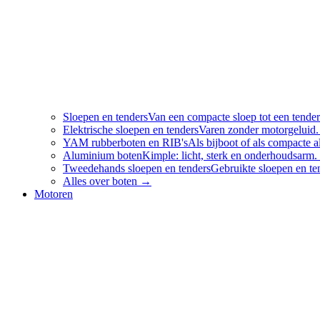
Sloepen en tenders
Van een compacte sloep tot een tender
Elektrische sloepen en tenders
Varen zonder motorgeluid.
YAM rubberboten en RIB's
Als bijboot of als compacte
Aluminium boten
Kimple: licht, sterk en onderhoudsarm.
Tweedehands sloepen en tenders
Gebruikte sloepen en te
Alles over
boten
→
Motoren