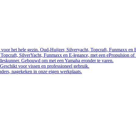
 voor het hele gezin. Oud-Huijzer, Silveryacht, Topcraft, Funmaxx en 
 Topcraft, SilverYacht, Funmaxx en E-legance, met een ePropulsion of
 alleskunner. Gebouwd om met een Yamaha eronder te varen.
 Geschikt voor vissen en professioneel gebruik.
nders, nagekeken in onze eigen werkplaats.