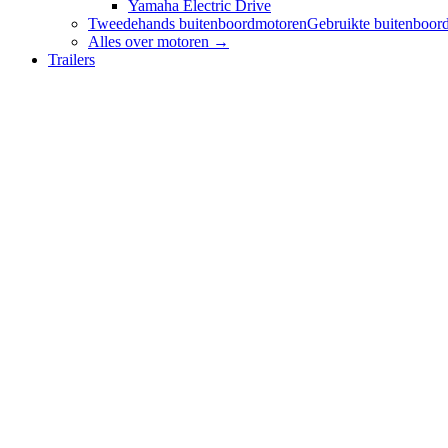
Yamaha Electric Drive
Tweedehands buitenboordmotoren
Gebruikte buitenboord
Alles over
motoren
→
Trailers