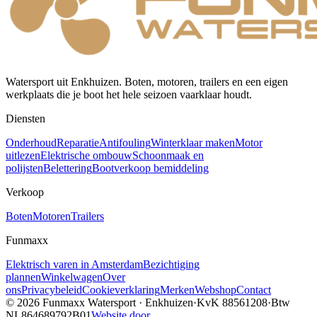
Watersport uit Enkhuizen. Boten, motoren, trailers en een eigen
werkplaats die je boot het hele seizoen vaarklaar houdt.
Diensten
Onderhoud
Reparatie
Antifouling
Winterklaar maken
Motor
uitlezen
Elektrische ombouw
Schoonmaak en
polijsten
Belettering
Bootverkoop bemiddeling
Verkoop
Boten
Motoren
Trailers
Funmaxx
Elektrisch varen in Amsterdam
Bezichtiging
plannen
Winkelwagen
Over
ons
Privacybeleid
Cookieverklaring
Merken
Webshop
Contact
© 2026
Funmaxx Watersport
·
Enkhuizen
·
KvK
88561208
·
Btw
NL864689792B01
Website door