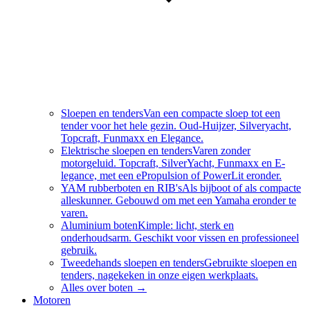
Sloepen en tenders
Van een compacte sloep tot een
tender voor het hele gezin. Oud-Huijzer, Silveryacht,
Topcraft, Funmaxx en Elegance.
Elektrische sloepen en tenders
Varen zonder
motorgeluid. Topcraft, SilverYacht, Funmaxx en E-
legance, met een ePropulsion of PowerLit eronder.
YAM rubberboten en RIB's
Als bijboot of als compacte
alleskunner. Gebouwd om met een Yamaha eronder te
varen.
Aluminium boten
Kimple: licht, sterk en
onderhoudsarm. Geschikt voor vissen en professioneel
gebruik.
Tweedehands sloepen en tenders
Gebruikte sloepen en
tenders, nagekeken in onze eigen werkplaats.
Alles over
boten
→
Motoren