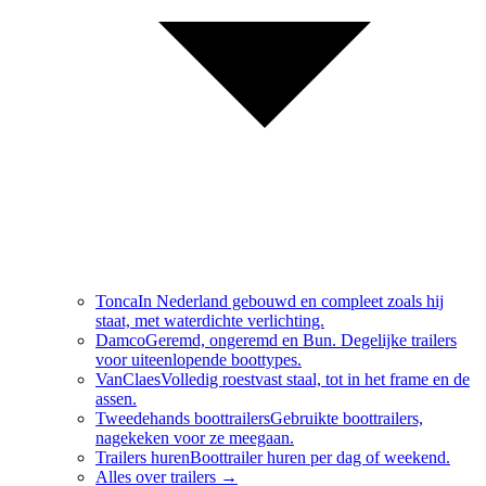
Tonca
In Nederland gebouwd en compleet zoals hij
staat, met waterdichte verlichting.
Damco
Geremd, ongeremd en Bun. Degelijke trailers
voor uiteenlopende boottypes.
VanClaes
Volledig roestvast staal, tot in het frame en de
assen.
Tweedehands boottrailers
Gebruikte boottrailers,
nagekeken voor ze meegaan.
Trailers huren
Boottrailer huren per dag of weekend.
Alles over
trailers
→