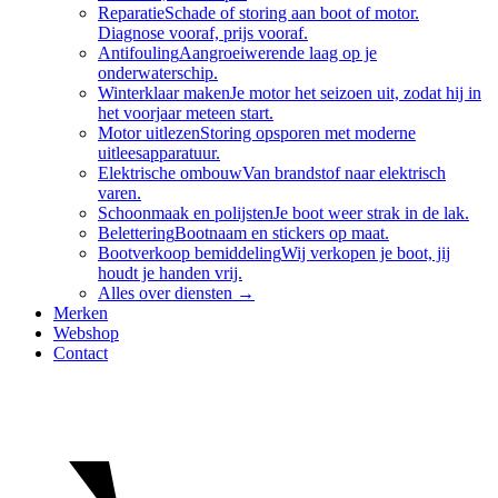
Reparatie
Schade of storing aan boot of motor.
Diagnose vooraf, prijs vooraf.
Antifouling
Aangroeiwerende laag op je
onderwaterschip.
Winterklaar maken
Je motor het seizoen uit, zodat hij in
het voorjaar meteen start.
Motor uitlezen
Storing opsporen met moderne
uitleesapparatuur.
Elektrische ombouw
Van brandstof naar elektrisch
varen.
Schoonmaak en polijsten
Je boot weer strak in de lak.
Belettering
Bootnaam en stickers op maat.
Bootverkoop bemiddeling
Wij verkopen je boot, jij
houdt je handen vrij.
Alles over
diensten
→
Merken
Webshop
Contact