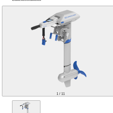
1
/
11