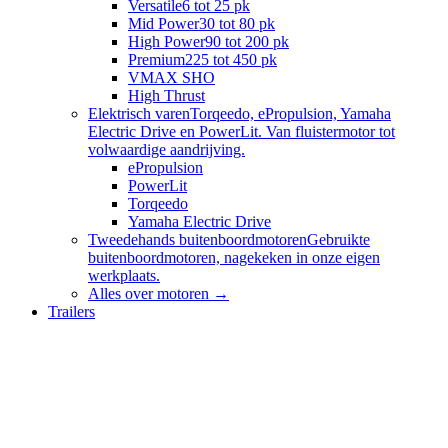
Versatile
6 tot 25 pk
Mid Power
30 tot 80 pk
High Power
90 tot 200 pk
Premium
225 tot 450 pk
VMAX SHO
High Thrust
Elektrisch varen
Torqeedo, ePropulsion, Yamaha
Electric Drive en PowerLit. Van fluistermotor tot
volwaardige aandrijving.
ePropulsion
PowerLit
Torqeedo
Yamaha Electric Drive
Tweedehands buitenboordmotoren
Gebruikte
buitenboordmotoren, nagekeken in onze eigen
werkplaats.
Alles over
motoren
→
Trailers