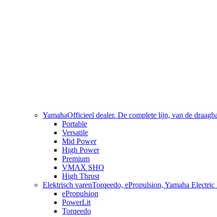
Yamaha
Officieel dealer. De complete lijn, van de draag
Portable
Versatile
Mid Power
High Power
Premium
VMAX SHO
High Thrust
Elektrisch varen
Torqeedo, ePropulsion, Yamaha Electric 
ePropulsion
PowerLit
Torqeedo