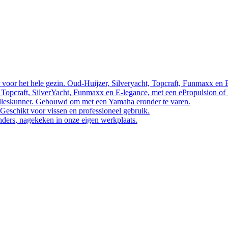
 voor het hele gezin. Oud-Huijzer, Silveryacht, Topcraft, Funmaxx en 
 Topcraft, SilverYacht, Funmaxx en E-legance, met een ePropulsion of
 alleskunner. Gebouwd om met een Yamaha eronder te varen.
 Geschikt voor vissen en professioneel gebruik.
nders, nagekeken in onze eigen werkplaats.