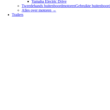
Yamaha Electric Drive
Tweedehands buitenboordmotoren
Gebruikte buitenboord
Alles over
motoren
→
Trailers