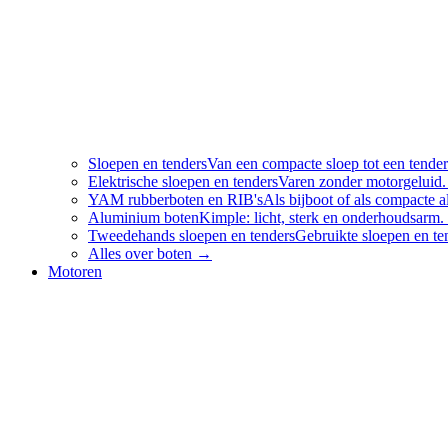
Sloepen en tenders
Van een compacte sloep tot een tender
Elektrische sloepen en tenders
Varen zonder motorgeluid.
YAM rubberboten en RIB's
Als bijboot of als compacte
Aluminium boten
Kimple: licht, sterk en onderhoudsarm.
Tweedehands sloepen en tenders
Gebruikte sloepen en te
Alles over
boten
→
Motoren