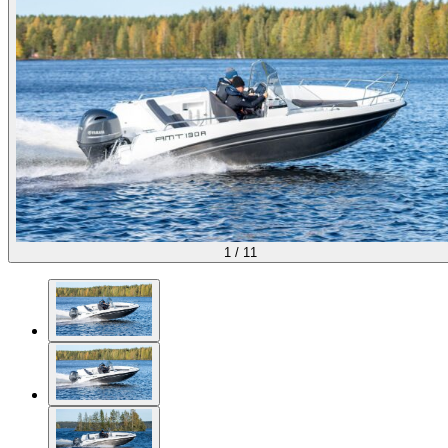
1
/
11