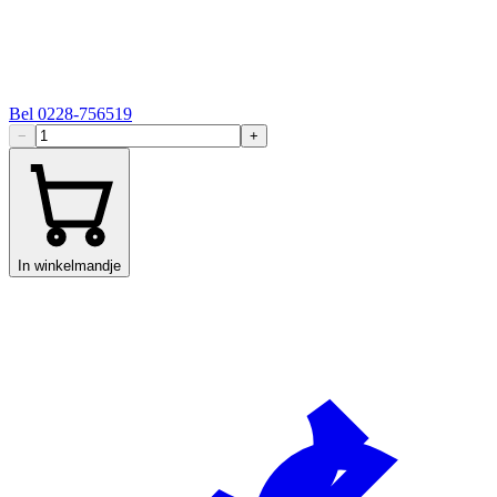
Bel
0228-756519
−
+
In winkelmandje