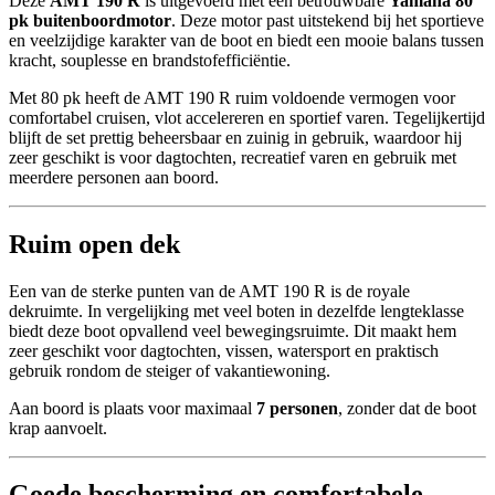
Deze
AMT 190 R
is uitgevoerd met een betrouwbare
Yamaha 80
pk buitenboordmotor
. Deze motor past uitstekend bij het sportieve
en veelzijdige karakter van de boot en biedt een mooie balans tussen
kracht, souplesse en brandstofefficiëntie.
Met 80 pk heeft de AMT 190 R ruim voldoende vermogen voor
comfortabel cruisen, vlot accelereren en sportief varen. Tegelijkertijd
blijft de set prettig beheersbaar en zuinig in gebruik, waardoor hij
zeer geschikt is voor dagtochten, recreatief varen en gebruik met
meerdere personen aan boord.
Ruim open dek
Een van de sterke punten van de AMT 190 R is de royale
dekruimte. In vergelijking met veel boten in dezelfde lengteklasse
biedt deze boot opvallend veel bewegingsruimte. Dit maakt hem
zeer geschikt voor dagtochten, vissen, watersport en praktisch
gebruik rondom de steiger of vakantiewoning.
Aan boord is plaats voor maximaal
7 personen
, zonder dat de boot
krap aanvoelt.
Goede bescherming en comfortabele