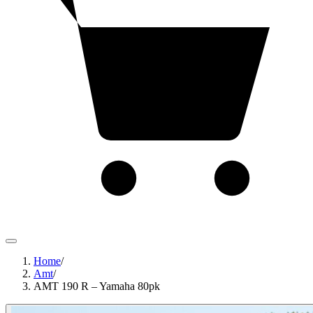
Home
/
Amt
/
AMT 190 R – Yamaha 80pk