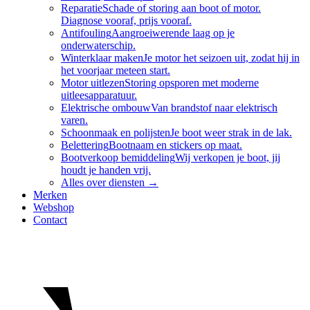
Reparatie
Schade of storing aan boot of motor.
Diagnose vooraf, prijs vooraf.
Antifouling
Aangroeiwerende laag op je
onderwaterschip.
Winterklaar maken
Je motor het seizoen uit, zodat hij in
het voorjaar meteen start.
Motor uitlezen
Storing opsporen met moderne
uitleesapparatuur.
Elektrische ombouw
Van brandstof naar elektrisch
varen.
Schoonmaak en polijsten
Je boot weer strak in de lak.
Belettering
Bootnaam en stickers op maat.
Bootverkoop bemiddeling
Wij verkopen je boot, jij
houdt je handen vrij.
Alles over
diensten
→
Merken
Webshop
Contact