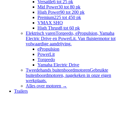
Versatile
6 tot 25 pk
Mid Power
30 tot 80 pk
High Power
90 tot 200 pk
Premium
225 tot 450 pk
VMAX SHO
High Thrust
8 tot 60 pk
Elektrisch varen
Torqeedo, ePropulsion, Yamaha
Electric Drive en PowerLit. Van fluistermotor tot
volwaardige aandrijving.
ePropulsion
PowerLit
Torqeedo
Yamaha Electric Drive
Tweedehands buitenboordmotoren
Gebruikte
buitenboordmotoren, nagekeken in onze eigen
werkplaats.
Alles over
motoren
→
Trailers