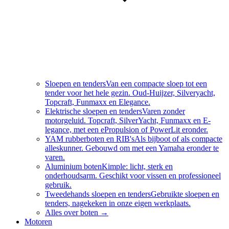
Sloepen en tenders
Van een compacte sloep tot een
tender voor het hele gezin. Oud-Huijzer, Silveryacht,
Topcraft, Funmaxx en Elegance.
Elektrische sloepen en tenders
Varen zonder
motorgeluid. Topcraft, SilverYacht, Funmaxx en E-
legance, met een ePropulsion of PowerLit eronder.
YAM rubberboten en RIB's
Als bijboot of als compacte
alleskunner. Gebouwd om met een Yamaha eronder te
varen.
Aluminium boten
Kimple: licht, sterk en
onderhoudsarm. Geschikt voor vissen en professioneel
gebruik.
Tweedehands sloepen en tenders
Gebruikte sloepen en
tenders, nagekeken in onze eigen werkplaats.
Alles over
boten
→
Motoren