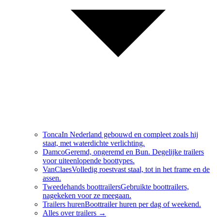
Tonca
In Nederland gebouwd en compleet zoals hij
staat, met waterdichte verlichting.
Damco
Geremd, ongeremd en Bun. Degelijke trailers
voor uiteenlopende boottypes.
VanClaes
Volledig roestvast staal, tot in het frame en de
assen.
Tweedehands boottrailers
Gebruikte boottrailers,
nagekeken voor ze meegaan.
Trailers huren
Boottrailer huren per dag of weekend.
Alles over
trailers
→