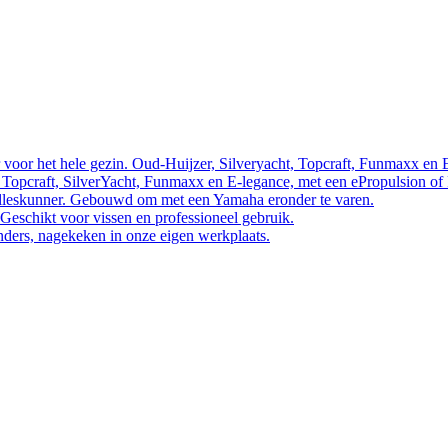
 voor het hele gezin. Oud-Huijzer, Silveryacht, Topcraft, Funmaxx en 
 Topcraft, SilverYacht, Funmaxx en E-legance, met een ePropulsion of
 alleskunner. Gebouwd om met een Yamaha eronder te varen.
 Geschikt voor vissen en professioneel gebruik.
nders, nagekeken in onze eigen werkplaats.