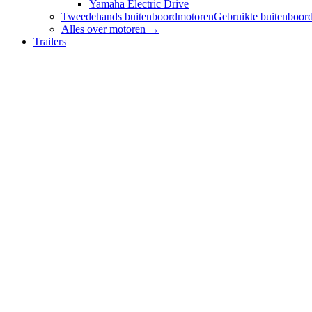
Yamaha Electric Drive
Tweedehands buitenboordmotoren
Gebruikte buitenboord
Alles over
motoren
→
Trailers