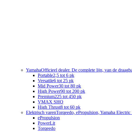
Yamaha
Officieel dealer. De complete lijn, van de draag
Portable
2,5 tot 6 pk
Versatile
6 tot 25 pk
Mid Power
30 tot 80 pk
High Power
90 tot 200 pk
Premium
225 tot 450 pk
VMAX SHO
High Thrust
8 tot 60 pk
Elektrisch varen
Torqeedo, ePropulsion, Yamaha Electric 
ePropulsion
PowerLit
Torqeedo