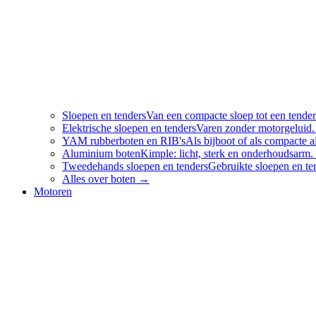
Sloepen en tenders
Van een compacte sloep tot een tender
Elektrische sloepen en tenders
Varen zonder motorgeluid.
YAM rubberboten en RIB's
Als bijboot of als compacte
Aluminium boten
Kimple: licht, sterk en onderhoudsarm.
Tweedehands sloepen en tenders
Gebruikte sloepen en te
Alles over
boten
→
Motoren