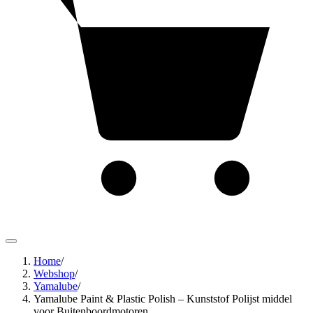
Home
/
Webshop
/
Yamalube
/
Yamalube Paint & Plastic Polish – Kunststof Polijst middel
voor Buitenboordmotoren