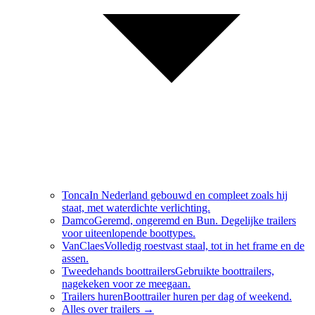
Tonca
In Nederland gebouwd en compleet zoals hij
staat, met waterdichte verlichting.
Damco
Geremd, ongeremd en Bun. Degelijke trailers
voor uiteenlopende boottypes.
VanClaes
Volledig roestvast staal, tot in het frame en de
assen.
Tweedehands boottrailers
Gebruikte boottrailers,
nagekeken voor ze meegaan.
Trailers huren
Boottrailer huren per dag of weekend.
Alles over
trailers
→