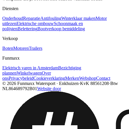
Diensten
Onderhoud
Reparatie
Antifouling
Winterklaar maken
Motor
uitlezen
Elektrische ombouw
Schoonmaak en
polijsten
Belettering
Bootverkoop bemiddeling
Verkoop
Boten
Motoren
Trailers
Funmaxx
Elektrisch varen in Amsterdam
Bezichtiging
plannen
Winkelwagen
Over
ons
Privacybeleid
Cookieverklaring
Merken
Webshop
Contact
© 2026
Funmaxx Watersport
·
Enkhuizen
·
KvK
88561208
·
Btw
NL864689792B01
Website door