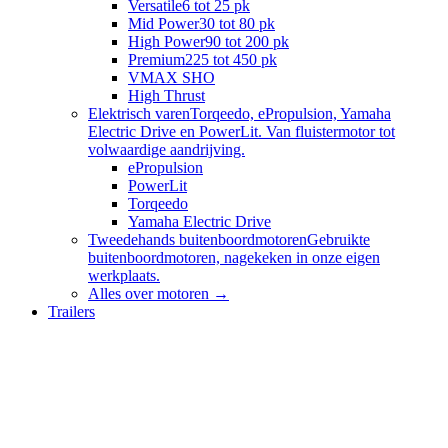
Versatile
6 tot 25 pk
Mid Power
30 tot 80 pk
High Power
90 tot 200 pk
Premium
225 tot 450 pk
VMAX SHO
High Thrust
Elektrisch varen
Torqeedo, ePropulsion, Yamaha
Electric Drive en PowerLit. Van fluistermotor tot
volwaardige aandrijving.
ePropulsion
PowerLit
Torqeedo
Yamaha Electric Drive
Tweedehands buitenboordmotoren
Gebruikte
buitenboordmotoren, nagekeken in onze eigen
werkplaats.
Alles over
motoren
→
Trailers