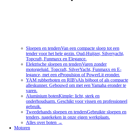
Sloepen en tenders
Van een compacte sloep tot een
tender voor het hele gezin. Oud-Huijzer, Silveryacht,
Topcraft, Funmaxx en Elegance.
Elektrische sloepen en tenders
Varen zonder
motorgeluid. Topcraft, SilverYacht, Funmaxx en E-
legance, met een ePropulsion of PowerLit eronder.
YAM rubberboten en RIB's
Als bijboot of als compacte
alleskunner. Gebouwd om met een Yamaha eronder te
varen.
Aluminium boten
Kimple: licht, sterk en
onderhoudsarm. Geschikt voor vissen en professioneel
gebruik.
Tweedehands sloepen en tenders
Gebruikte sloepen en
tenders, nagekeken in onze eigen werkplaats.
Alles over
boten
→
Motoren