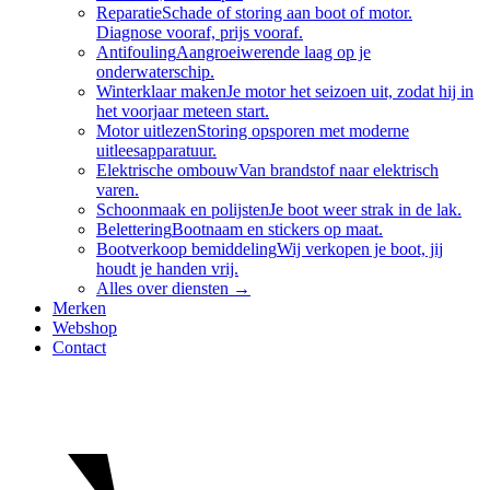
Reparatie
Schade of storing aan boot of motor.
Diagnose vooraf, prijs vooraf.
Antifouling
Aangroeiwerende laag op je
onderwaterschip.
Winterklaar maken
Je motor het seizoen uit, zodat hij in
het voorjaar meteen start.
Motor uitlezen
Storing opsporen met moderne
uitleesapparatuur.
Elektrische ombouw
Van brandstof naar elektrisch
varen.
Schoonmaak en polijsten
Je boot weer strak in de lak.
Belettering
Bootnaam en stickers op maat.
Bootverkoop bemiddeling
Wij verkopen je boot, jij
houdt je handen vrij.
Alles over
diensten
→
Merken
Webshop
Contact